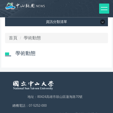
跳
到
主
資訊分類清單
要
內
容
資訊分類清單
首頁
學術動態
區
所有新聞列表
學術動態
媒體報導
影音專區
出版品
師生榮譽
地址：80424高雄市鼓山區蓮海路70號
總機電話：07-5252-000