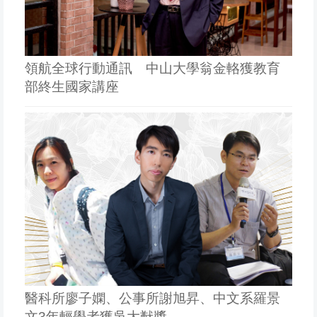
領航全球行動通訊 中山大學翁金輅獲教育
部終生國家講座
醫科所廖子嫻、公事所謝旭昇、中文系羅景
文3年輕學者獲吳大猷獎