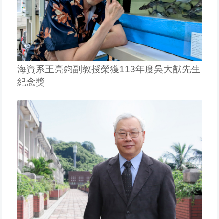
海資系王亮鈞副教授榮獲113年度吳大猷先生
紀念獎