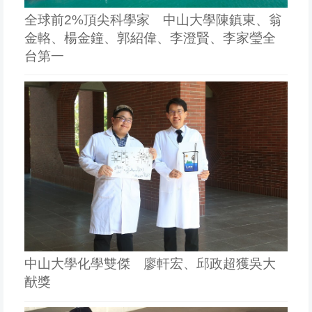
全球前2%頂尖科學家 中山大學陳鎮東、翁
金輅、楊金鐘、郭紹偉、李澄賢、李家瑩全
台第一
中山大學化學雙傑 廖軒宏、邱政超獲吳大
猷獎