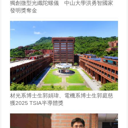
獨創微型光纖陀螺儀 中山大學洪勇智國家
發明獎奪金
材光系博士生郭娟瑋、電機系博士生郭庭慈
獲2025 TSIA半導體獎