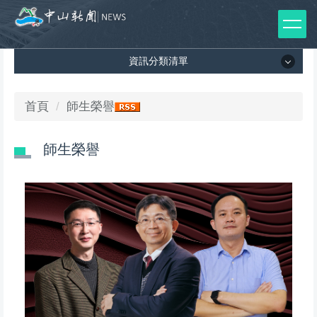
跳
到
主
資訊分類清單
要
內
容
資訊分類清單
首頁
師生榮譽
區
所有新聞列表
師生榮譽
媒體報導
影音專區
出版品
師生榮譽