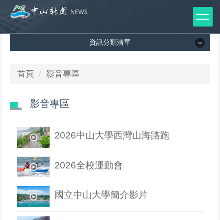
跳
到
主
資訊分類清單
要
內
容
資訊分類清單
首頁
影音專區
區
所有新聞列表
影音專區
媒體報導
2026中山大學西灣山海路跑
影音專區
出版品
2026全校運動會
師生榮譽
國立中山大學簡介影片