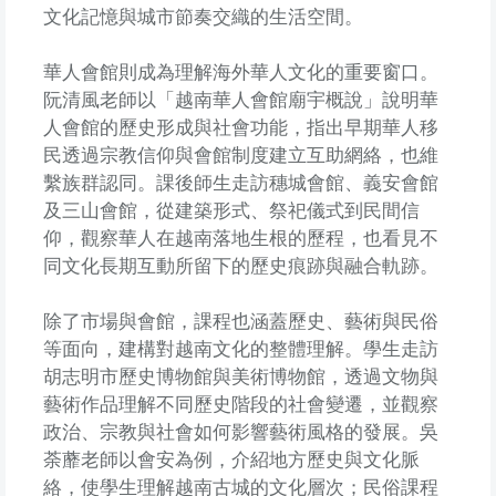
文化記憶與城市節奏交織的生活空間。
華人會館則成為理解海外華人文化的重要窗口。
阮清風老師以「越南華人會館廟宇概說」說明華
人會館的歷史形成與社會功能，指出早期華人移
民透過宗教信仰與會館制度建立互助網絡，也維
繫族群認同。課後師生走訪穗城會館、義安會館
及三山會館，從建築形式、祭祀儀式到民間信
仰，觀察華人在越南落地生根的歷程，也看見不
同文化長期互動所留下的歷史痕跡與融合軌跡。
除了市場與會館，課程也涵蓋歷史、藝術與民俗
等面向，建構對越南文化的整體理解。學生走訪
胡志明市歷史博物館與美術博物館，透過文物與
藝術作品理解不同歷史階段的社會變遷，並觀察
政治、宗教與社會如何影響藝術風格的發展。吳
荼蘼老師以會安為例，介紹地方歷史與文化脈
絡，使學生理解越南古城的文化層次；民俗課程