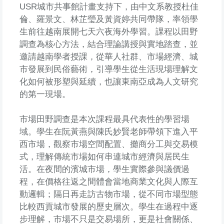
USR城市共事館計畫支持下，由中文系教授杜佳
倫、羅景文、林芷瑩及黃資婷共同帶隊，率領學
生前往越南展開七天六夜海外學習。課程以田野
調查為核心方法，結合理論講授與實地踏查，並
邀請越南學者授課，從華人社群、市場經濟、城
市發展到民俗藝術，引導學生從生活現場理解文
化如何被形塑與延續，也讓東南亞成為人文研究
的第一現場。
市場田野調查是本次課程最具代表性的學習場
域。學生在阮黃燕與陳氏妙賢老師帶領下進入平
西市場，觀察市場空間配置、攤商分工與交易模
式，理解傳統市場如何串連城市經濟與居民生
活。在夜間的濱城市場，學生實際參與議價過
程，在價格往返之間體會當地商業文化與人際互
動邏輯；隔日再走訪古物市場，從不同市場型態
比較西貢城市發展的歷史層次。學生在過程中逐
步理解，市場不只是交易場所，更是社會關係、