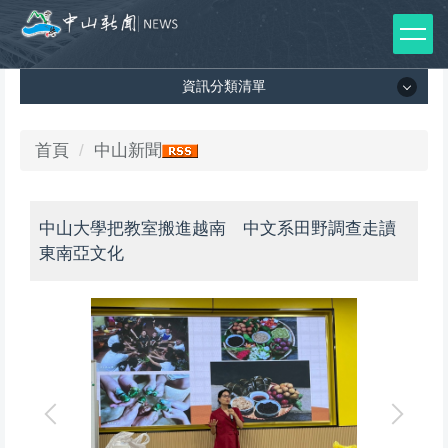
跳
到
主
資訊分類清單
要
內
容
資訊分類清單
首頁
中山新聞
區
所有新聞列表
中山大學把教室搬進越南 中文系田野調查走讀
媒體報導
東南亞文化
影音專區
出版品
師生榮譽