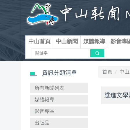
跳
到
主
要
內
容
中山首頁
中山新聞
媒體報導
影音專
區
搜尋
首頁
中山
資訊分類清單
所有新聞列表
踅進文學
媒體報導
影音專區
出版品