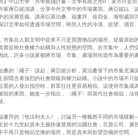
供】中山大學「共學實踐計畫－文學有路之用II：菜市仔踅
作家蔣亞妮演講，分享中外文學中的市場書寫。蔣亞妮以「
中的深層意義。講座以莫泊桑、福婁拜、徐四金、海明威與
探討文學如何透過市場空間，映照人性的冷漠、欲望、感官
，市集在人類文明中從來不只是買賣物品的場所。從最原始
真實反映社會權力結構與人性狀態的空間。在市集中，人們
因此，許多小說家都將市場、市集、廣場與街道作為重要的
泊桑的〈繩子〉談起，蔣亞妮分析，莫泊桑筆下的市集充滿
上卻隱含著強烈的社會階級與權力結構。小說中的市場不只
位置的人發出指控時，群眾往往更容易相信。這使得市集成
摧毀的東西。她進一步指出，〈繩子〉與當代社會相似，法
除。
福婁拜的《包法利夫人》，討論另一種截然不同的市場樣貌
生於十九世紀資本主義快速發展的法國社會，百貨公司、廣
中不再只是物品交換的場所，而是資本與欲望交織的空間。