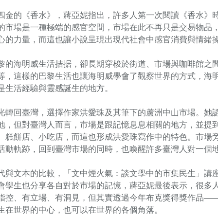
四金的《香水》，蔣亞妮指出，許多人第一次閱讀《香水》
的市場是一種極端的感官空間，市場在此不再只是交易物品
心的力量，而這也讓小說呈現出現代社會中感官消費與情緒
黎的海明威生活拮据，卻長期穿梭於街道、市場與咖啡館之
等，這樣的巴黎生活也讓海明威學會了觀察世界的方式，海
是生活經驗與靈感誕生的地方。
光轉回臺灣，選擇作家洪愛珠及其筆下的蘆洲中山市場。她
地，但對臺灣人而言，市場是跟記憶息息相關的地方，並提
、糕餅店、小吃店，而這也形成洪愛珠寫作中的特色。市場
活動軌跡，回到臺灣市場的同時，也喚醒許多臺灣人對一個
代與文本的比較，「文中煙火氣：談文學中的市集民生」講
會學生也分享各自對於市場的記憶，蔣亞妮最後表示，很多
指控、有立場、有洞見，但其實透過今年布克獎得獎作品—
生在世界的中心，也可以在世界的各個角落。