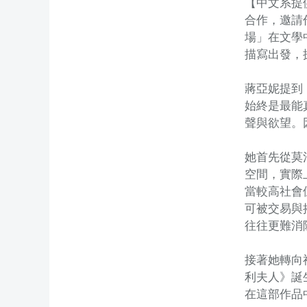
【中文系提
合作，邀請
場」在文學
描寫出發，
蔣亞妮提到
始終是最能
聲與欲望。
她首先從莫
空間，實際
當較高社會
可被交易與
往往更難消
接著她轉向
利夫人》誕
在這部作品