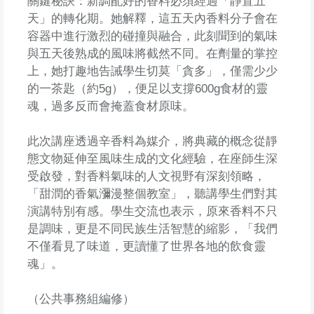
關鍵秘訣：新調配好的香料必須經過「靜置五
天」的轉化期。她解釋，這五天內香料分子會在
容器中進行激烈的碰撞與融合，此刻聞到的氣味
與五天後熟成的風味將截然不同。在劑量的掌控
上，她打趣地告誡學生切莫「貪多」，僅需少少
的一茶匙（約5g），便足以支撐600g食材的靈
魂，過多反而會掩蓋食材原味。
此次講座透過辛香料為媒介，將典藏的概念從靜
態文物延伸至風味生成的文化經驗，在座師生深
受啟發，對香料氣味的人文視野有深刻領略，
「甜潤的香氣瀰漫整個教室」，聽講學生們對其
演講特別有感。學生交流也表示，原來香料不只
是調味，更是不同民族生活智慧的縮影，「我們
不僅看見了味道，更讀懂了世界各地的飲食靈
魂」。
（公共事務組編修）