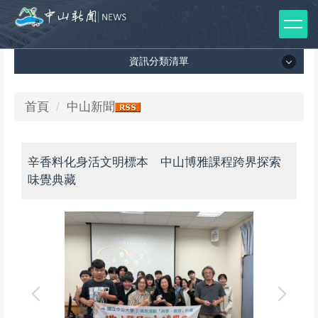
跳
到
主
資訊分類清單
要
內
容
資訊分類清單
首頁
中山新聞
區
所有新聞列表
辛香料化身活文明標本 中山博雅課程跨界探索
媒體報導
味覺典藏
影音專區
出版品
師生榮譽