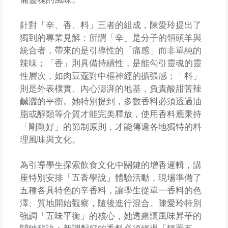
針對「辛、香、料」三者的組成，陳愛玲提出了
獨到的專業見解：所謂「辛」是分子的領頭羊與
統合者，帶來的是引導性的「痛感」而非單純的
辣味；「香」則具備持續性，是能勾引靈魂的靈
性層次，如肉豆蔻對中樞神經的擴張感；「料」
則是外表樸實、內心澎湃的地基，負責酸甜苦辣
鹹澀的平衡。她特別提到，多數香料必須透過油
脂或醇類等介質才能完美釋放，使用香料應秉持
「剛剛好」的節制原則，才能傳遞各地獨特的料
理風味與文化。
為引導學生探索飲食文化中關鍵的增香邏輯，講
座特別安排「五香學說」體驗活動，現場準備了
五種各具特色的辛香料，讓學生從單一香料的色
澤、質地開始觀察，隨後進行混合。陳愛玲特別
強調「五味平衡」的核心，她透露讓風味昇華的