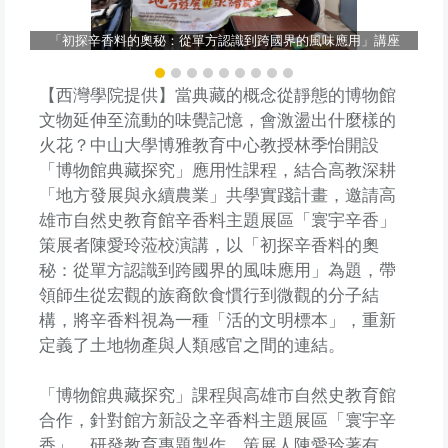
「初探辛香料的奧秘：從單方認識到跨國界的風味應用」講座
【西灣學院提供】當典藏的概念從靜態的博物館
文物延伸至流動的味覺記憶，會激盪出什麼樣的
火花？中山大學博雅教育中心教授林季怡開設
「博物館典藏探究」應用性課程，結合高教深耕
「地方發展與永續農業」共學實踐計畫，邀請高
雄市自然史教育館辛香料主題展區「寰宇辛香」
策展者陳愛玲蒞校演講，以「初探辛香料的奧
秘：從單方認識到跨國界的風味應用」為題，帶
領師生從宏觀的族裔飲食慣行到微觀的分子結
構，將辛香料視為一種「活的文明標本」，重新
定義了土地物產與人類感官之間的連結。
「博物館典藏探究」課程與高雄市自然史教育館
合作，針對館方新設之辛香料主題展區「寰宇辛
香」，研發教育專題製作。策展人陳愛玲著有