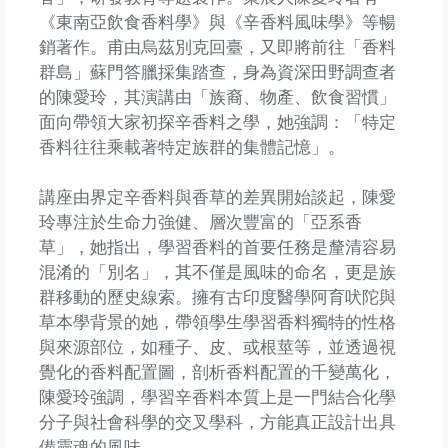
《東南亞飲食香料學》與《辛香料風味學》等暢
銷著作。甫由烏茲別克回臺，又即將前往「香料
群島」蘇門答臘採集踏查，身為資深田野調查者
的陳愛玲，其演講由「族裔、物產、飲食習慣」
面向帶領大家初探辛香料之學，她強調：「特定
香料往往乘載著特定族群的集體記憶」。
講座由界定辛香料與香草的差異開始談起，陳愛
玲專注於生命力強健、層次豐富的「亞系香
草」，她指出，學習香料的首要任務是釐清容易
混淆的「別名」，其不僅是風味的命名，更是族
群移動的歷史線索。擁有古印度醫學阿育吠陀與
草本學背景的她，帶領學生學習香料獨特的性格
與來源部位，如種子、皮、或根莖等，並透過視
覺化的香料配置圖，剖析香料配置的千變萬化，
陳愛玲強調，學習辛香料本質上是一門結合化學
分子與社會科學的交叉學科，方能真正設計出具
備靈魂的風味。