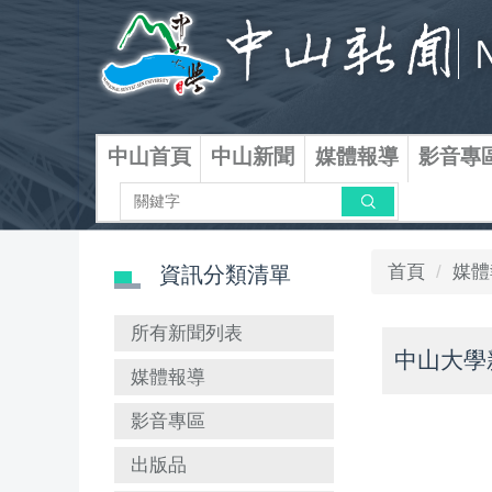
跳
到
主
要
內
容
中山首頁
中山新聞
媒體報導
影音專
區
搜尋
首頁
媒體
資訊分類清單
所有新聞列表
中山大學
媒體報導
影音專區
出版品