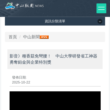
跳
到
主
資訊分類清單
要
內
容
資訊分類清單
首頁
中山新聞
區
所有新聞列表
影音》種香菇免彎腰！ 中山大學研發省工神器
媒體報導
勇奪鉑金與企業特別獎
影音專區
發佈日期:
出版品
2025-10-22
師生榮譽