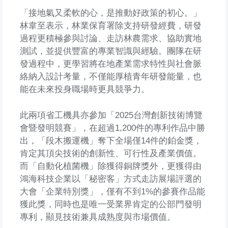
「接地氣又柔軟的心，是推動好政策的初心。」
林韋至表示，林業保育署除支持研發經費，研發
過程更積極參與討論、走訪林農需求、協助實地
測試，並提供豐富的專業智識與經驗。團隊在研
發過程中，更學習將在地產業需求特性與社會脈
絡納入設計考量，不僅能厚植青年研發能量，也
能在未來投身職場時更具競爭力。
此兩項省工機具亦參加「2025台灣創新技術博覽
會暨發明競賽」，在超過1,200件的專利作品中勝
出，「段木搬運機」奪下全場僅14件的鉑金獎，
肯定其頂尖技術的創新性、可行性及產業價值。
而「自動化植菌機」除獲得銅牌獎外，更獲得由
鴻海科技企業以「秘密客」方式走訪展場評選的
大會「企業特別獎」，僅有不到1%的參賽作品能
獲此獎，同時也是唯一受業界肯定的公部門發明
專利，顯見技術兼具成熟度與市場價值。