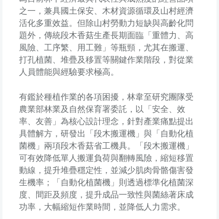
之一，兼具國土保安、木材資源循環及山村經濟
活化多重效益。但除山村勞動力短缺與高齡化問
題外，傳統段木香菇生產長期面臨「重體力、高
風險、工序繁、用工難」等瓶頸，尤其在搬運、
打孔植菌、堆疊及移置等關鍵作業階段，對從業
人員體能與經驗要求極高。
有鑑於種植作業的各項困擾，林韋至研究團隊受
農業部林業及自然保育署委託，以「安全、效
率、友善」為核心設計理念，針對產業痛點提出
具體解方，研發出「段木搬運機」與「自動化植
菌機」兩項段木香菇省工機具。「段木搬運機」
可有效降低單人搬運負荷與翻轉風險，縮短移置
動線，提升堆疊穩定性，並減少肌肉骨骼傷害發
生機率；「自動化植菌機」則透過標準化植菌深
度、間距及頻度，提升成品一致性與菌絲著床成
功率，大幅縮短作業時間，並降低人力需求。