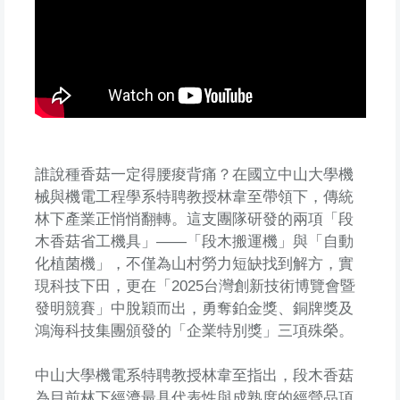
誰說種香菇一定得腰痠背痛？在國立中山大學機
械與機電工程學系特聘教授林韋至帶領下，傳統
林下產業正悄悄翻轉。這支團隊研發的兩項「段
木香菇省工機具」——「段木搬運機」與「自動
化植菌機」，不僅為山村勞力短缺找到解方，實
現科技下田，更在「2025台灣創新技術博覽會暨
發明競賽」中脫穎而出，勇奪鉑金獎、銅牌獎及
鴻海科技集團頒發的「企業特別獎」三項殊榮。
中山大學機電系特聘教授林韋至指出，段木香菇
為目前林下經濟最具代表性與成熟度的經營品項