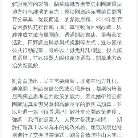
解說苑裡的製餅、藺草編織等產業史和團隊重振
地方特色經濟的努力；座談則邀請苑裡鎮長劉育
育分享其「從反而返」的參政歷程。2014年劉育
育因參與苑裡反瘋（風）車運動而回到故鄉，與
夥伴成立掀海風團隊。透過開設書店、舉辦藝文
活動、田野調查與參與式規劃等方式，逐步累積
公共行動能量，最終以「毋免拜託聯盟」投入鎮
長選舉，並跌破眾人眼鏡贏得選戰，開啟地方政
治的新風貌。
劉育育指出，民主需要練習，才能在地方扎根。
她強調，無論身處公民或公職身份，都期盼培養
居民獨立思考公共政策的能力。因此她帶領公所
團隊認真舉辦兒童和高齡長輩的參與式預算，並
以每週一篇《鎮長週記》於社群公開政策進度，
強調「我們都是素人，人民才是我的老闆」，期
許打造真正以民為本的施政風格。座談現場也特
別進行了交換贈書儀式，劉育育致贈中山大學三