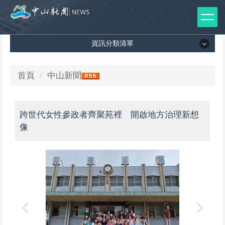
跳
到
主
資訊分類清單
要
內
容
資訊分類清單
首頁
中山新聞
區
所有新聞列表
跨世代女性參政者齊聚苑裡 開啟地方治理新想
媒體報導
像
影音專區
出版品
師生榮譽