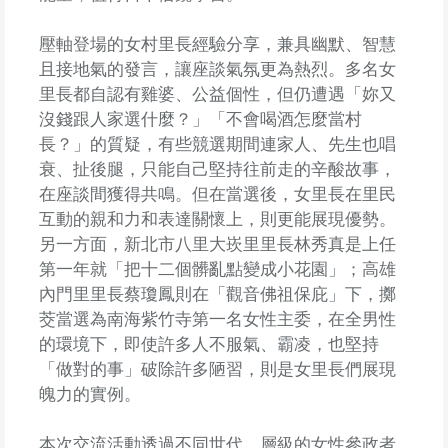
壓軸登場的女村里長經驗分享，兼具幽默、智慧
且接地氣的發言，讓座談氣氛更為熱烈。多名女
里長都自認有雞婆、公益個性，但仍遭遇「妳又
沒錢跟人家選什麼？」「不會喝酒怎麼當村
長？」的質疑，有些競選期間連家人、先生也唱
衰、扯後腿，只能自己堅持往前走的辛酸故事，
在座談間獲得共鳴。但在當選後，女里長在里民
互動的親和力和表達關懷上，則更能展現優勢。
另一方面，新北市八里大崁里里長林秀真是上任
第一年就「把十二個髒亂點變成小花園」；高雄
內門里里長蔡瓊鳳則在「觀音佛祖保庇」下，擲
茭當選為南海紫竹寺第一名女性主委，在全男性
的環境下，即使許多人不服氣、霸凌，也堅持
「做對的事」破除許多陋習，則是女里長們展現
魄力的實例。
本次交流活動透過不同世代、層級的女性參政者