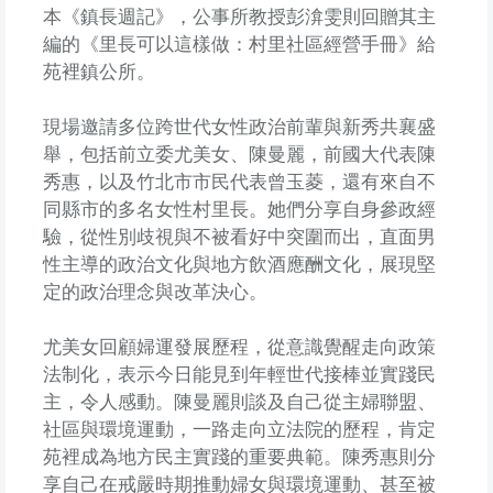
本《鎮長週記》，公事所教授彭渰雯則回贈其主
編的《里長可以這樣做：村里社區經營手冊》給
苑裡鎮公所。
現場邀請多位跨世代女性政治前輩與新秀共襄盛
舉，包括前立委尤美女、陳曼麗，前國大代表陳
秀惠，以及竹北市市民代表曾玉菱，還有來自不
同縣市的多名女性村里長。她們分享自身參政經
驗，從性別歧視與不被看好中突圍而出，直面男
性主導的政治文化與地方飲酒應酬文化，展現堅
定的政治理念與改革決心。
尤美女回顧婦運發展歷程，從意識覺醒走向政策
法制化，表示今日能見到年輕世代接棒並實踐民
主，令人感動。陳曼麗則談及自己從主婦聯盟、
社區與環境運動，一路走向立法院的歷程，肯定
苑裡成為地方民主實踐的重要典範。陳秀惠則分
享自己在戒嚴時期推動婦女與環境運動、甚至被