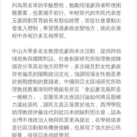
列為黑名單的辛酸歷程，勉勵現場參與者即便困
難重重，也要攜手前行。年輕世代的市民代表曾
玉菱與劉育育鎮長有類似經歷，皆從社會運動出
發進入體制，希望透過參政改變地方，彼此在過
程中亦有許多互相學習。
中山大學多名女教授也參與本次活動，提供跨領
域視角與國際對話。社會創新研究所助理教授陳
德容分享其在地方田野中，多次碰見對女性參政
存有偏見的陽剛政治文化，強調現場女性都是勇
於挑戰體制的實踐者。中國與亞太區域研究所助
理教授蔡書瑋則呼應鎮長所言「拿起麥克風即是
一種權力」，並樂見本次座談討論如何將這股權
力還給居民，讓民主真正落實於地方。西灣學院
助理教授伊藤佳代則從日本經驗對照出發，認為
台灣不僅政治人物與民眾更為接近，在學校或者
是社區活動都有機會接觸，也展現了強大的公民
能量，值得日本借鏡學習。