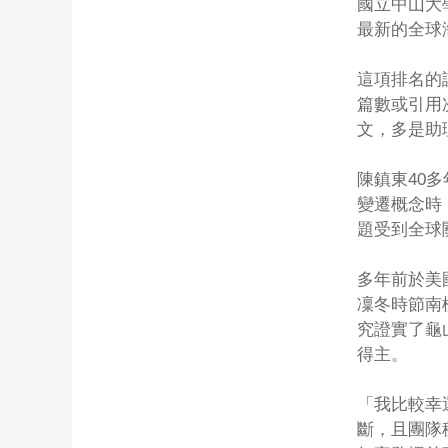
國立中山大
最新的全球
這項排名的
篇數或引用
文，多是助
陳鎮東40
變遷概念時
題受到全球
多年前於美
凜冬時節南
究證實了龜
得主。
「我比較幸
斷，且團隊