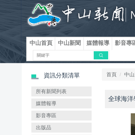
跳
到
主
要
內
容
中山首頁
中山新聞
媒體報導
影音專
區
搜尋
首頁
中山
資訊分類清單
所有新聞列表
全球海洋
媒體報導
影音專區
出版品