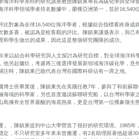
學海洋科學系特約研究講座教授陳鎮東專長為碳化學與全球
海洋科學領域學者排名數據中，榮獲亞洲第一，並於16,54
評比對象為全球16,540位海洋學者，根據綜合指標看終身
次數多寡，被認為是較客觀的評比。陳鎮東謙遜表示，與己
理和學生做出的成果，因此這是整個研究團隊的成功。
多年來以結合科學研究與人文探討為研究目標，對全球海洋科學
，他另起爐灶，考慮再三後選擇發展新領域海洋碳化學，意
關注時，陳鎮東已能代表台灣在國際科研佔有一席之地。
國博士班畢業後，陳鎮東先在美國任教7年，參與了和前蘇聯
極海域的科學家，另也首度邀請蘇聯研究船，以台灣科學家
山島擁有全世界最酸的海底熱泉，更是台灣第一位獲象徵生
運」，陳鎮東提到中山大學營造了很好的研究環境。1985
穩定，不只研究室多年來未曾搬遷，有2名助理跟著他超過3