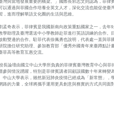
臺灣與當地發展重要的橋梁。」國際長郭志文則認為，菲律
可以通過與菲國合作培養全英文人才，深化交流也能促使臺
習，進而理解華語文化圈的生活與思維。
劉孟奇表示，菲律賓是我國新南向政策重點國家之一，去年9
教學助理及臺灣選送中小學教師赴菲進行英語訓練的合作。
啟動雙邊的合作。駐菲代表徐佩勇也說明，代表處一直與菲
研院擔任研究助理、參加教育部「優秀外國青年來臺蹲點計
臺菲高等教育互惠交流。
臺菲校長論壇由國立中山大學所負責的菲律賓臺灣教育中心與
壇參與情況踴躍，特別是菲律賓講者回顧該國數十年來轉變
。中山大學表示，雖然新冠肺炎疫情已經成為「新常態」，
網路的力量，全球將攜手運用更具創意與務實的方式共同面