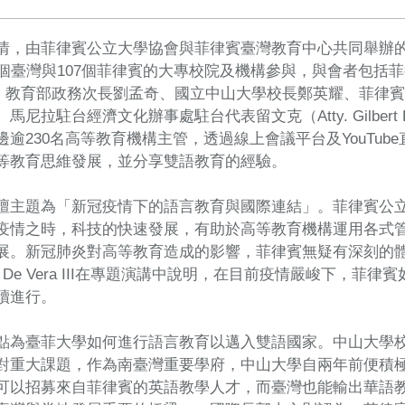
情，由菲律賓公立大學協會與菲律賓臺灣教育中心共同舉辦
個臺灣與107個菲律賓的大專校院及機構參與，與會者包括菲律賓高等教
a III、教育部政務次長劉孟奇、國立中山大學校長鄭英耀、菲律賓公立大
馬尼拉駐台經濟文化辦事處駐台代表留文克（Atty. Gilbert
邊逾230名高等教育機構主管，透過線上會議平台及YouTu
等教育思維發展，並分享雙語教育的經驗。
主題為「新冠疫情下的語言教育與國際連結」。菲律賓公立大學校長協會
疫情之時，科技的快速發展，有助於高等教育機構運用各式
展。新冠肺炎對高等教育造成的影響，菲律賓無疑有深刻的體驗。
ro E. De Vera III在專題演講中說明，在目前疫情嚴峻
續進行。
點為臺菲大學如何進行語言教育以邁入雙語國家。中山大學
對重大課題，作為南臺灣重要學府，中山大學自兩年前便積
可以招募來自菲律賓的英語教學人才，而臺灣也能輸出華語