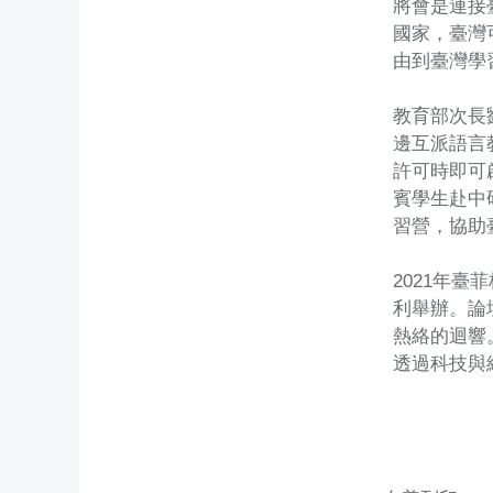
將會是連接
國家，臺灣
由到臺灣學
教育部次長
邊互派語言
許可時即可
賓學生赴中
習營，協助
2021年
利舉辦。論
熱絡的迴響
透過科技與