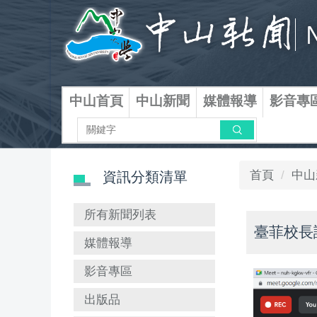
跳
到
主
要
內
容
中山首頁
中山新聞
媒體報導
影音專
區
搜尋
首頁
中山
資訊分類清單
所有新聞列表
臺菲校長
媒體報導
影音專區
出版品