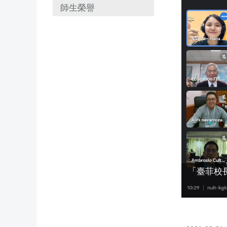
師生榮譽
「臺菲校
表留文克