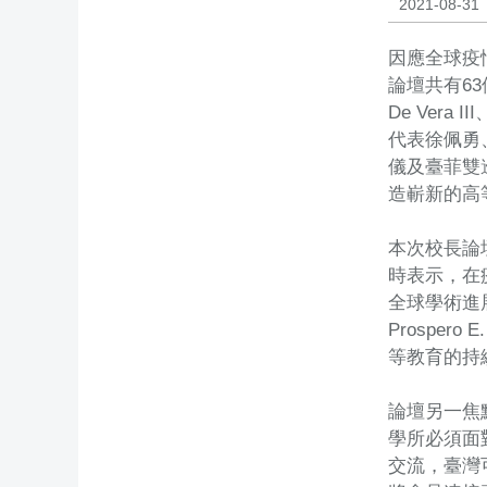
2021-08-31
因應全球疫
論壇共有63
De Ver
代表徐佩勇、
儀及臺菲雙
造嶄新的高
本次校長論壇
時表示，在
全球學術進
Prospe
等教育的持
論壇另一焦
學所必須面
交流，臺灣