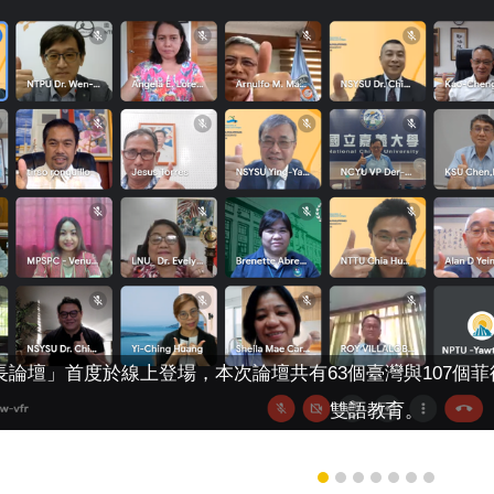
長論壇」首度於線上登場，本次論壇共有63個臺灣與107個
雙語教育。