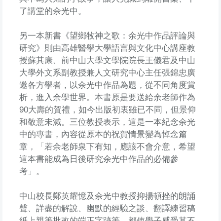
了講堂的余光中。
另一本新書《望鄉牧神之歌：余光中作品評論與
研究》則由高雄醫學大學語言與文化中心講座教
授蘇其康、前中山大學文學院院長王儀君及中山
大學外文系副教授兼人文研究中心主任張錦忠廣
邀各方學者，以余光中作品為題，從不同角度賞
析，進入余學世界。本書原是要送給余老師作為
90大壽的賀禮，如今出版初衷雖已不同，但景仰
和敬意未減。三位教授表示，這是一本紀念余光
中的專書，內容從原本的祝賀情景變為悼念篇
章，「若余老師泉下有知，應該不會介意，希望
這本書能成為日後研究余光中作品的必備參
考」。
中山校長鄭英耀憶及余光中教授抑揚頓挫的朗誦
聲、詳盡的解說、幽默的經驗之談、翻譯練習稿
紙上親筆批改的端正字跡等，都使學子感受其不