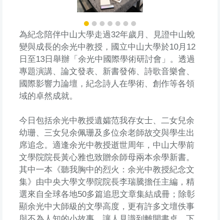
為紀念陪伴中山大學走過32年歲月、見證中山蛻
變與成長的余光中教授，國立中山大學於10月12
日至13日舉辦「余光中國際學術研討會」。透過
專題演講、論文發表、新書發佈、詩歌音樂會、
國際影響力論壇，紀念詩人在學術、創作等各領
域的卓然成就。
今日包括余光中教授遺孀范我存女士、二女兒余
幼珊、三女兒余佩珊及多位余老師故交與學生出
席追念。適逢余光中教授逝世周年，中山大學前
文學院院長黃心雅也致贈余師母兩本余學新書。
其中一本《聽我胸中的烈火：余光中教授紀念文
集》由中央大學文學院院長李瑞騰擔任主編，精
選來自全球各地50多篇追思文章集結成冊；除彰
顯余光中大師級的文學高度，更有許多文壇佚事
與不為人知的小故事，讓人見識到離開書桌、下