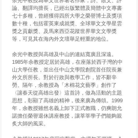
余光中教授為華文世界著名作家，詩、散文、評
論、翻譯均擅長，已經出版繁體及簡體中文專書
七十多種，曾經獲得四所大學之榮譽博士及獎項
數十種，包括霍英東成就獎、全球華文文學星雲
獎之貢獻獎、及馬來西亞花蹤世界華文文學獎
等，可見其在海內外文壇舉足輕重的地位。
余光中教授與高雄及中山的連結寬廣且深遠。
1985年余教授定居於高雄，在座落於西子灣的中
山大學任教，並出任中山文學院創院首任院長兼
外文所所長。對於行政與教學工作，皆不辭辛
勞。隔年，余教授為「木棉花文藝季」創作了
〈讓春天從高雄出發〉這首詩，做為活動的主題
思想，彰顯了高雄的精神，後來廣為傳頌。1999
年，余教授雖然名義上卸下正式教職，仍爽朗允
諾擔任榮譽退休講座教授，讓莘莘學子們能夠親
炙大師的風采。