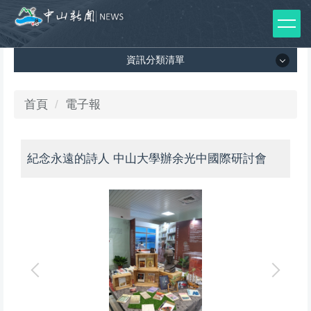
跳
到
主
資訊分類清單
要
內
容
資訊分類清單
首頁
電子報
區
所有新聞列表
紀念永遠的詩人 中山大學辦余光中國際研討會
媒體報導
影音專區
出版品
師生榮譽