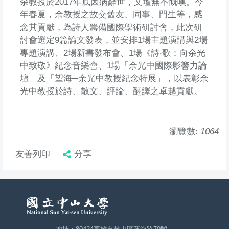
余教授於2017年底因病辭世，文壇無不慨嘆。今
年春夏，余教授之故交舊友、同事、門生等，感
念其貢獻，為詩人籌備國際學術研討會，此次研
討會選定9篇論文發表，並安排1場主題演講與2場
專題演講、2場新書發布會、1場《詩‧歌：向余光
中致敬》紀念音樂會、1場「余光中國際影響力論
壇」及「望海─余光中教授紀念特展」，以表彰余
光中教授於詩、散文、評論、翻譯之卓越貢獻。
瀏覽數:
1064
友善列印
分享