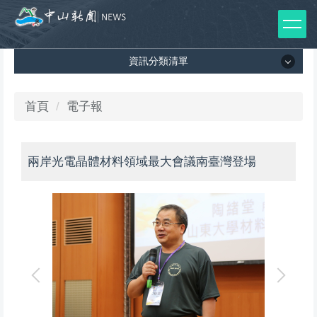
跳
到
主
資訊分類清單
要
內
容
資訊分類清單
首頁
電子報
區
所有新聞列表
兩岸光電晶體材料領域最大會議南臺灣登場
媒體報導
影音專區
出版品
師生榮譽