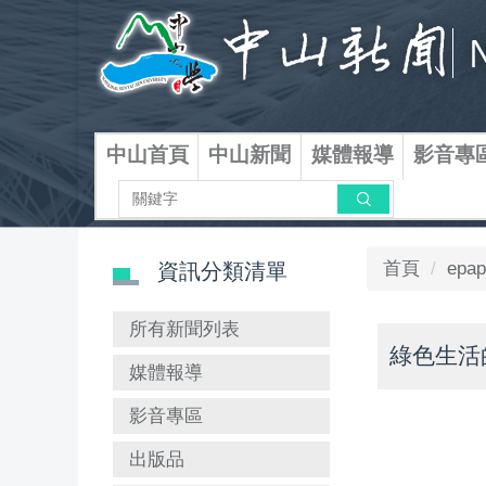
跳
到
主
要
內
容
中山首頁
中山新聞
媒體報導
影音專
區
搜尋
首頁
epap
資訊分類清單
所有新聞列表
綠色生活
媒體報導
影音專區
出版品