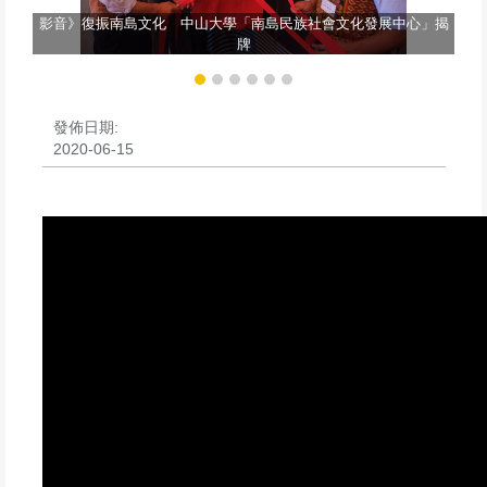
」揭
影音》復振南島文化 中山大學「南島民族社會文化發展中心」揭
任
牌
發佈日期:
2020-06-15