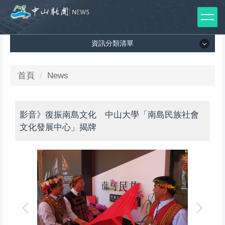
跳
到
主
資訊分類清單
要
內
容
資訊分類清單
首頁
News
區
所有新聞列表
影音》復振南島文化 中山大學「南島民族社會
媒體報導
文化發展中心」揭牌
影音專區
出版品
師生榮譽
左