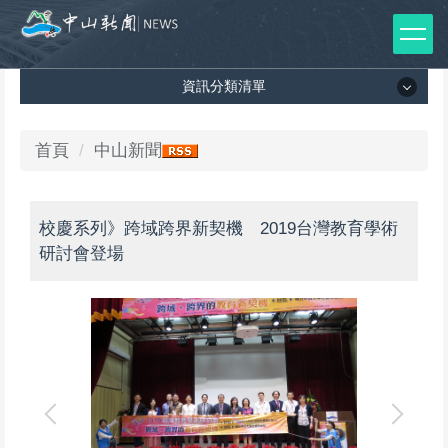
跳
到
主
資訊分類清單
要
內
容
資訊分類清單
首頁
中山新聞
區
所有新聞列表
校慶系列》跨域跨界新契機 2019台灣教育學術
媒體報導
研討會登場
影音專區
出版品
師生榮譽