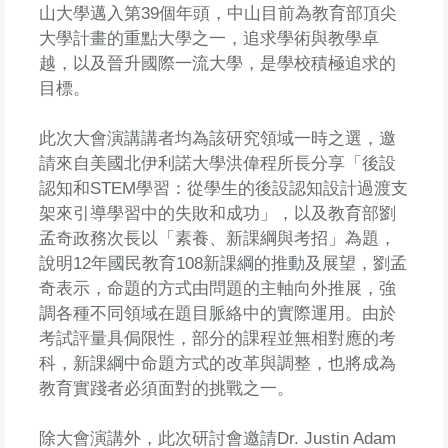
山大學邁入第39個年頭，中山目前為教育部頂尖
大學計畫的重點大學之一，追求學術與教學卓
越，以及晉升國際一流大學，是學校積極追求的
目標。
此次大會演講講者均為該研究領域一時之選，邀
請來自美國北伊利諾大學洪偉程所長分享「後設
認知和STEM學習：從學生的後設認知設計過渡支
架來引導學習中的失敗和成功」，以及教育部劉
孟奇政務次長以「素養、新課綱與考招」為題，
說明12年國民教育108新課綱的推動及展望，劉孟
奇表示，命題的方式由問題的主軸向外推展，強
調各種不同領域在題目脈絡中的實際運用。由於
考試評量具侷限性，部分的課程並無相對應的考
科，新課綱中命題方式的改革與調整，也將成為
教育實踐者必須面對的挑戰之一。
除大會演講外，此次研討會邀請Dr. Justin Adam