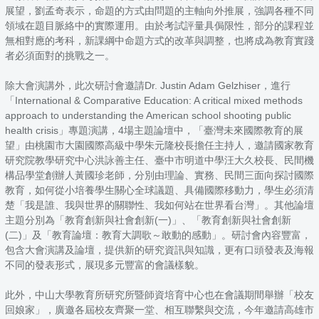
展望，劉孟奇表示，命題的方式由問題的主軸向外推展，強調各種不同
領域在題目脈絡中的實際運用。由於考試評量具侷限性，部分的課程並
無相對應的考科，新課綱中命題方式的改革與調整，也將成為教育實踐
者必須面對的挑戰之一。
除大會演講外，此次研討會邀請Dr. Justin Adam Gelzhiser，進行
「International & Comparative Education: A critical mixed methods
approach to understanding the American school shooting public
health crisis」專題演講，4場主題論壇中，「臺灣未來國際教育的展
望」由桃園市大園國際高級中學朱元隆校長擔任主持人，邀請國家教育
研究院教學研究中心洪詠善主任、臺中市明道中學汪大久校長、民間機
構品學堂創辦人黃國珍老師，分別由理論、實務、民間三面向探討國際
教育，如何從小培養學生關心全球議題、具備國際移動力，學生必須清
楚「我是誰、我與世界的關聯性、我如何站在世界看台灣」。其他論壇
主題分別為「教育創新與社會創新(一)」、「教育創新與社會創新
(二)」及「教育論壇：教育大調歌～敢動的感動」。研討會內容豐富，
包含大會演講及論壇，提供新的研究資訊與知識，更有口頭發表及海報
不同的發表形式，展現多元豐富的會議樣貌。
此外，中山大學教育所研究所暨師資培育中心也在會議期間舉辦「校友
回娘家」，廣邀各屆校友齊聚一堂、相互聯繫與交流，今年邀請高雄市