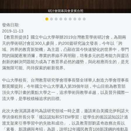
研討會開幕與會貴賓合照
發佈日期:
2019-11-13
【教育所提供】國立中山大學舉辦2019台灣教育學術研討會，為期兩
天的學術研討會近300人參與，約200篇研究論文發表，今年以「跨
域、跨界的教育新契機」為主題，凸顯在當今快速變化的世界中，學門
間的隔閡逐漸消彌，專業的界線不再明顯，培養多元的思考能力與靈活
創新的解決問題能力成為了教育界必然的趨勢，與此相應而生的，是充
滿無限可能、尚待探索的嶄新視界。
中山大學校長、台灣教育研究學會理事長暨全球華人創造力學會理事長
鄭英耀提到，今年國立中山大學邁入第39個年頭，中山目前為教育部
頂尖大學計畫的重點大學之一，追求學術與教學卓越，以及晉升國際一
流大學，是學校積極追求的目標。
此次大會演講講者均為該研究領域一時之選，邀請來自美國北伊利諾大
學洪偉程所長分享「後設認知和STEM學習：從學生的後設認知設計過
渡支架來引導學習中的失敗和成功」，以及教育部劉孟奇政務次長以
「素養、新課綱與考招」為題，說明12年國民教育108新課綱的推動及