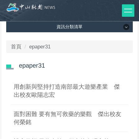
跳
到
主
資訊分類清單
要
內
容
資訊分類清單
首頁
epaper31
區
所有新聞列表
epaper31
媒體報導
影音專區
用創新與堅持打造南部最大遊樂產業 傑
出校友歐陽志宏
出版品
師生榮譽
面對困難 要有無可救藥的樂觀 傑出校友
何榮銘