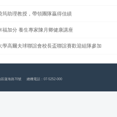
曉筠助理教授，帶領團隊贏得佳績
幸福加分 養生專家陳月卿健康講座
大學高爾夫球聯誼會校長盃聯誼賽歡迎組隊參加
山區蓮海路70號
總機電話：07-5252-000