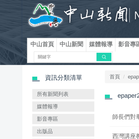
跳
到
主
要
內
容
中山首頁
中山新聞
媒體報導
影音專
區
搜尋
首頁
epap
資訊分類清單
所有新聞列表
epaper
媒體報導
師長們對
影音專區
出版品
西灣講座