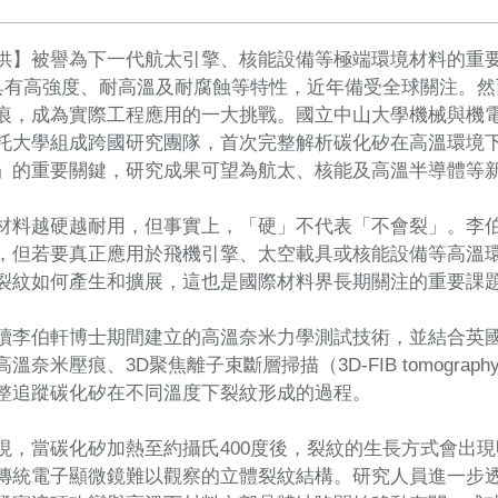
】被譽為下一代航太引擎、核能設備等極端環境材料的重要候選者──碳
因具有高強度、耐高溫及耐腐蝕等特性，近年備受全球關注。
痕，成為實際工程應用的一大挑戰。國立中山大學機械與機
托大學組成跨國研究團隊，首次完整解析碳化矽在高溫環境
」的重要關鍵，研究成果可望為航太、核能及高溫半導體等
材料越硬越耐用，但事實上，「硬」不代表「不會裂」。李
，但若要真正應用於飛機引擎、太空載具或核能設備等高溫
裂紋如何產生和擴展，這也是國際材料界長期關注的重要課
續李伯軒博士期間建立的高溫奈米力學測試技術，並結合英
溫奈米壓痕、3D聚焦離子束斷層掃描（3D-FIB tomogr
整追蹤碳化矽在不同溫度下裂紋形成的過程。
現，當碳化矽加熱至約攝氏400度後，裂紋的生長方式會出
傳統電子顯微鏡難以觀察的立體裂紋結構。研究人員進一步透