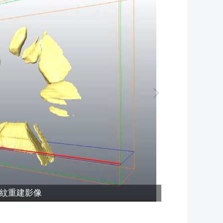
D裂紋重建影像