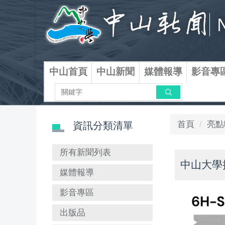
跳
到
主
要
內
容
中山首頁
中山新聞
媒體報導
影音專
區
搜尋
首頁
亮點
資訊分類清單
所有新聞列表
中山大學
媒體報導
影音專區
出版品