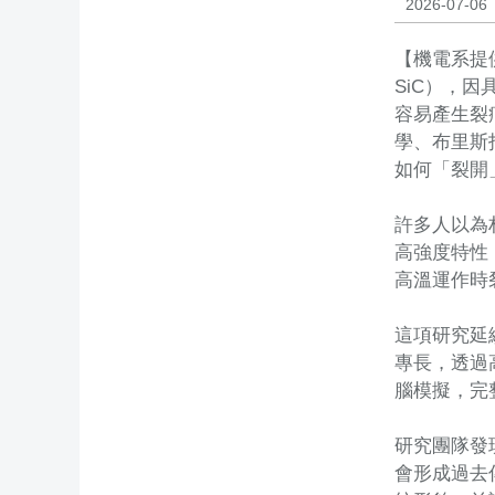
2026-07-06
【機電系提供
SiC），
容易產生裂
學、布里斯
如何「裂開
許多人以為
高強度特性
高溫運作時
這項研究延
專長，透過高
腦模擬，完
研究團隊發
會形成過去