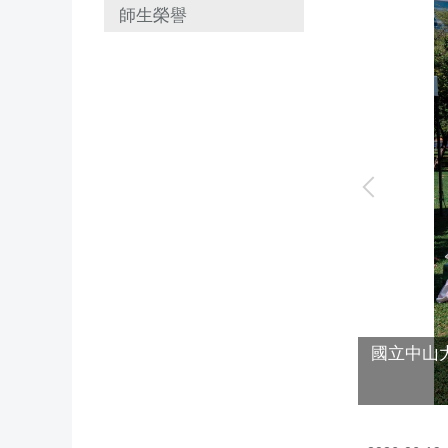
師生榮譽
國立中山大
桌遊認識PM2.5