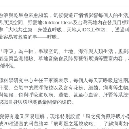
熱浪與乾旱愈來愈頻繁，氣候變遷正悄悄影響每個人的生活
展演空間、野愛地Outdoor Ideas及台灣高雄內在發展目
辦「大地共生祭：身聲森呼吸．天地人IDG工作坊」，透過
最容易被忽略的事——呼吸。
「呼吸」為主軸，串聯空氣、土地、海洋與人類生活，規劃
氣品質監測體驗、草地音樂會及跨界藝術展演等豐富內容，
的關係。
膠科學研究中心主任王家蓁表示，每個人每天要呼吸超過兩
什麼。空氣中的懸浮微粒以及含有花粉、細菌、病毒等生物
與氣候，也與呼吸道疾病、過敏、甚至心血管、肝腎等系統
認識自身與環境關係最關鍵的環節。
變得有趣又容易理解，現場特別設置「風之獨角獸呼吸小
成20種語言的科普繪本「病毒飄之延燒攻略」，了解病毒