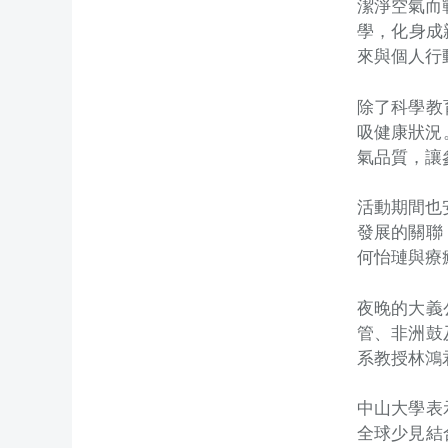
潔淨空氣而
學，化身成
來與個人行
除了科學教
吸健康狀況
氣品質，讓
活動期間也
發展的關聯
何怡璉與療
夜晚的大義
管、非洲鼓
系教授林鴻
中山大學表
全球少見結