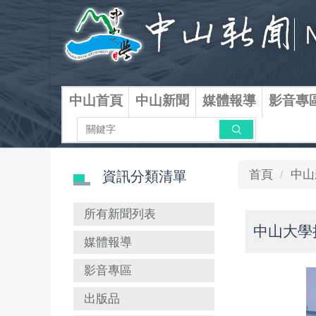
跳
到
主
要
內
容
中山首頁
中山新聞
媒體報導
影音專
區
搜尋
首頁
中山
資訊分類清單
所有新聞列表
中山大學
媒體報導
影音專區
出版品