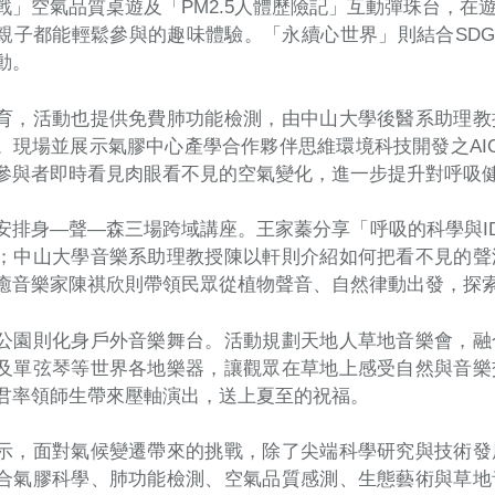
戰」空氣品質桌遊及「PM2.5人體歷險記」互動彈珠台，在
親子都能輕鬆參與的趣味體驗。「永續心世界」則結合SDGs
動。
育，活動也提供免費肺功能檢測，由中山大學後醫系助理教
。現場並展示氣膠中心產學合作夥伴思維環境科技開發之AI
參與者即時看見肉眼看不見的空氣變化，進一步提升對呼吸
安排身—聲—森三場跨域講座。王家蓁分享「呼吸的科學與I
；中山大學音樂系助理教授陳以軒則介紹如何把看不見的聲
癒音樂家陳祺欣則帶領民眾從植物聲音、自然律動出發，探
公園則化身戶外音樂舞台。活動規劃天地人草地音樂會，融
及單弦琴等世界各地樂器，讓觀眾在草地上感受自然與音樂
君率領師生帶來壓軸演出，送上夏至的祝福。
示，面對氣候變遷帶來的挑戰，除了尖端科學研究與技術發
合氣膠科學、肺功能檢測、空氣品質感測、生態藝術與草地