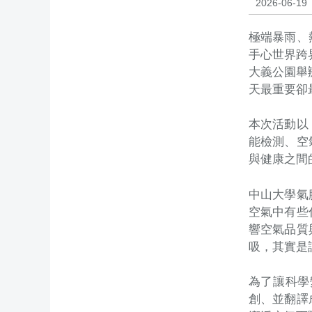
2026-06-19
極端暴雨、
手心世界跨界
大義公園舉
天最重要卻
本次活動以
能檢測、空
與健康之間
中山大學氣
空氣中有些
響空氣品質
吸，其實是
為了讓科學
創、並翻譯