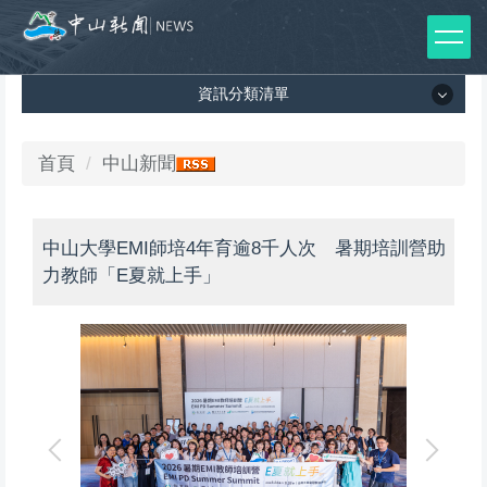
跳
到
主
資訊分類清單
要
內
容
資訊分類清單
首頁
中山新聞
區
所有新聞列表
中山大學EMI師培4年育逾8千人次 暑期培訓營助
媒體報導
力教師「E夏就上手」
影音專區
出版品
師生榮譽