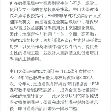
但在教學現場中常觀察到學生信心不足、課堂上
使用英文互動的意願較低等挑戰。中山大學教務
長歐淑珍教授指出，EMI並非單純將授課語言直接
翻譯為英文，而是著重在全英語環境中，確保學
生學習成效並能將所學應用於未來國際化職場。
因此，培訓營特別強調「全英、全面、高互動」
的教師增能模式，將培訓課程進行方式與EMI課堂
對齊；以英語作為培訓課程的授課語言、提供全
面性的增能主題、並設計大量課堂互動促進培訓
學員的主動參與。
中山大學EMI教師培訓計畫自110學年度推動至
今，4年間已服務全臺大專校院教師逾8,000人
次。今年4月更通過教育部與台灣評鑑協會「EMI
課程教學增能課程認證」，成為全臺首批獲認證
的教師培訓計畫之一。此次暑期培訓營即依據認
證架構規劃課程，學員完成增能課程與教學演示
後，即可通過培訓計畫第一階段門檻。