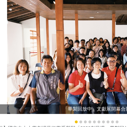
「畢製回放中」文獻展開幕合