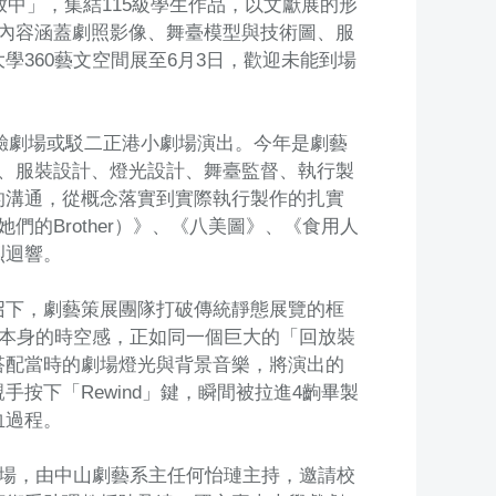
放中」，集結115級學生作品，以文獻展的形
內容涵蓋劇照影像、舞臺模型與技術圖、服
360藝文空間展至6月3日，歡迎未能到場
實驗劇場或駁二正港小劇場演出。今年是劇藝
、服裝設計、燈光設計、舞臺監督、執行製
的溝通，從概念落實到實際執行製作的扎實
的Brother）》、《八美圖》、《食用人
烈迴響。
召下，劇藝策展團隊打破傳統靜態展覽的框
蹟本身的時空感，正如同一個巨大的「回放裝
搭配當時的劇場燈光與背景音樂，將演出的
按下「Rewind」鍵，瞬間被拉進4齣畢製
血過程。
登場，由中山劇藝系主任何怡璉主持，邀請校