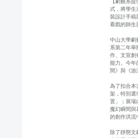
【劇藝系提
式，將學生
裝設計手稿
看戲的師生
中山大學劇
系第二年舉
作、文宣創
能力。今年
間》與《游
為了扣合本
架，特別選
置」；展場
魔幻瞬間與
的創作洪流
除了靜態文