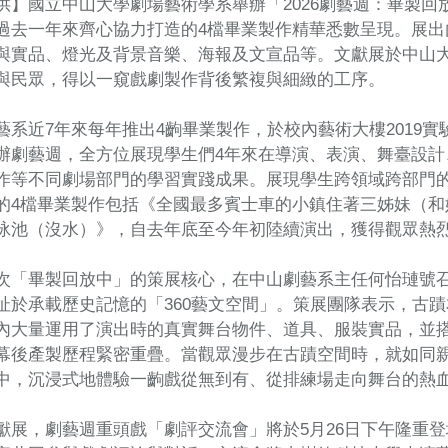
供】國立中山大學劇場藝術學系舉辦「2026劇藝週：畢製回
過去一年來齊心協力打造的4檔畢業製作精華悉數呈現。展出
與實品、燈光及背景音樂、海報及文宣品等。文獻展於中山大學
與民眾，得以一窺戲劇製作背後繁複與細緻的工序。
藝系近7年來每年推出4齣畢業製作，於校內藝術大樓2019
辦劇藝週，全方位展現學生們4年來在導演、表演、舞臺設計
作等不同劇場部門的學習實踐成果。展現學生跨領域跨部門
的4檔畢業製作包括《全國最多賓士車的小鎮住著三姊妹（和她們
泳池（沒水）》，自去年底至今年初陸續演出，獲得觀眾熱
次「畢製回放中」的策展核心，在中山劇藝系主任何怡璉號
址於承載歷史記憶的「360藝文空間」。策展團隊表示，古
內大量運用了演出時的真實舞台物件、道具、服裝實品，並
幕後產製歷程緊密重疊。當觀眾漫步在古蹟空間時，就如同親手
中，沉浸式地體驗一齣戲從無到有、從排練場走向舞台的熱
獻展，劇藝週重頭戲「劇評交流會」將於5月26日下午隆重