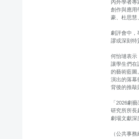
內外學者專
創作與應用
豪、杜思慧
劇評會中，
謬或深刻特
何怡璉表示
讓學生們在
的藝術藍圖
演出的落幕
背後的推敲
「2026
研究所所長
劇場文獻深
（公共事務