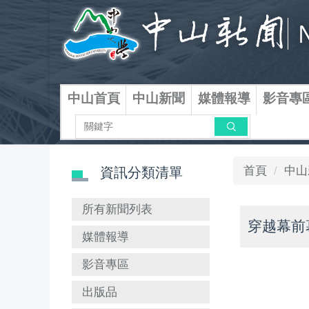
跳
到
主
要
內
容
中山首頁
中山新聞
媒體報導
影音專
區
搜尋
首頁
中山
資訊分類清單
所有新聞列表
穿越幕前
媒體報導
影音專區
出版品