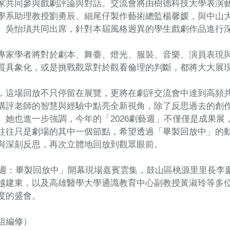
家共同參與戲劇評論與對話。交流會將由樹德科技大學表演
學系助理教授劉勇辰、細尾仔製作藝術總監楊馨媛，與中山
、吳怡瑱共同出席，針對本屆風格迥異的學生戲劇作品進行
專家學者將對於劇本、舞臺、燈光、服裝、音樂、演員表現
質具象化，或是挑戰觀眾對於觀看倫理的判斷，都將大大展
，這場回放不只停留在展覽，更將在劇評交流會中達到高頻
講評老師的智慧與經驗中點亮全新視角，除了反思過去的創
。她也進一步強調，今年的「2026劇藝週」不僅僅是成果
往往只是劇場的其中一個節點，希望透過「畢製回放中」的
與深刻反思，再次立體地回放到觀眾眼前。
劇藝週：畢製回放中」開幕現場嘉賓雲集，鼓山區桃源里里長
越建東，以及高雄醫學大學通識教育中心副教授黃淑玲等多
度的盛會。
組編修）