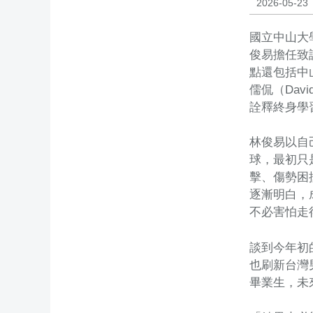
2026-05-23
國立中山大
俊易擔任致
點還包括中山
儒侃（Dav
詮釋終身學
林俊易以自
球，最初只
擊、傷勢困
逐漸明白，
不必害怕走
談到今年初
也刷新台灣
畢業生，未