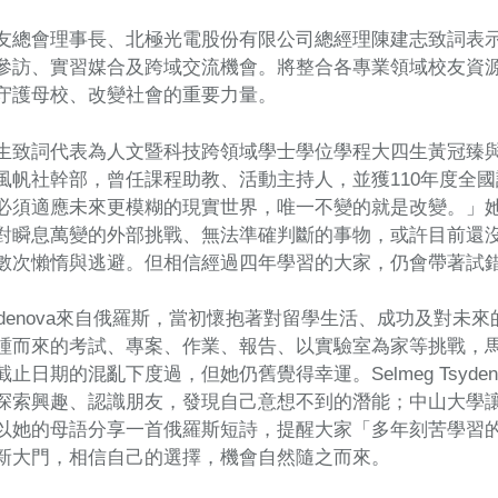
友總會理事長、北極光電股份有限公司總經理陳建志致詞表
參訪、實習媒合及跨域交流機會。將整合各專業領域校友資
守護母校、改變社會的重要力量。
致詞代表為人文暨科技跨領域學士學位學程大四生黃冠臻與IBMBA
風帆社幹部，曾任課程助教、活動主持人，並獲110年度全
必須適應未來更模糊的現實世界，唯一不變的就是改變。」
對瞬息萬變的外部挑戰、無法準確判斷的事物，或許目前還
數次懶惰與逃避。但相信經過四年學習的大家，仍會帶著試
 Tsydenova來自俄羅斯，當初懷抱著對留學生活、成功及
踵而來的考試、專案、作業、報告、以實驗室為家等挑戰，
止日期的混亂下度過，但她仍舊覺得幸運。Selmeg Tsyd
探索興趣、認識朋友，發現自己意想不到的潛能；中山大學
以她的母語分享一首俄羅斯短詩，提醒大家「多年刻苦學習
新大門，相信自己的選擇，機會自然隨之而來。