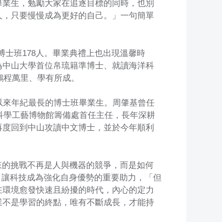
畢業生，勉勵大家在追逐目標的同時，也別
人，只要慢慢成為更好的自己。」一句簡單
及博士班178人。畢業典禮上也出現溫馨時
蒞臨，為中山大學首位帛琉籍準博士、就讀海洋科
期勉其鵬程萬里、學有所成。
以來年紀最長的博士班畢業生。周肇基曾任
立科學工藝博物館籌備處首任主任，長年深耕
再度回到中山攻讀中文博士，並於今年順利
來的挑戰不再是人與機器的競爭，而是如何
，讓科技成為強化自身優勢的重要助力，「但
在環境愈發快速且紛擾的時代，內心的定力
業不是學習的終點，唯有不斷成長，才能持