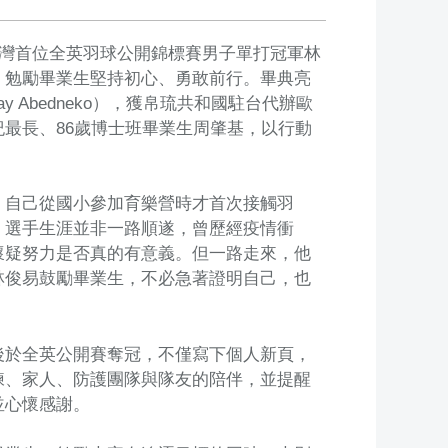
台灣首位全英羽球公開錦標賽男子單打冠軍林
，勉勵畢業生堅持初心、勇敢前行。畢典亮
y Abedneko），獲帛琉共和國駐台代辦歐
上年紀最長、86歲博士班畢業生周肇基，以行動
，自己從國小參加育樂營時才首次接觸羽
，選手生涯並非一路順遂，曾歷經疫情衝
懷疑努力是否真的有意義。但一路走來，他
林俊易鼓勵畢業生，不必急著證明自己，也
後於全英公開賽奪冠，不僅寫下個人新頁，
練、家人、防護團隊與隊友的陪伴，並提醒
並心懷感謝。