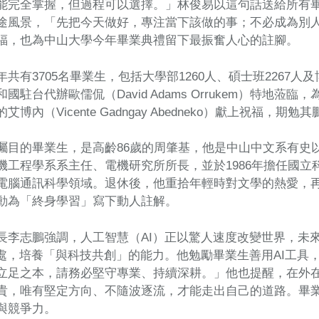
能完全掌握，但過程可以選擇。」林俊易以這句話送給所有
途風景，「先把今天做好，專注當下該做的事；不必成為別
福，也為中山大學今年畢業典禮留下最振奮人心的註腳。
共有3705名畢業生，包括大學部1260人、碩士班2267人
國駐台代辦歐儒侃（David Adams Orrukem）特地
艾博內（Vicente Gadngay Abedneko）獻上祝福，
矚目的畢業生，是高齡86歲的周肇基，他是中山中文系有史
機工程學系系主任、電機研究所所長，並於1986年擔任國
電腦通訊科學領域。退休後，他重拾年輕時對文學的熱愛，
動為「終身學習」寫下動人註解。
長李志鵬強調，人工智慧（AI）正以驚人速度改變世界，未
共處，培養「與科技共創」的能力。他勉勵畢業生善用AI工具
立足之本，請務必堅守專業、持續深耕。」他也提醒，在外
貴，唯有堅定方向、不隨波逐流，才能走出自己的道路。畢
與競爭力。