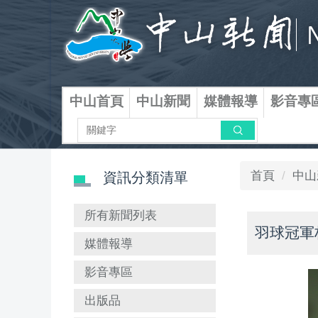
跳
到
主
要
內
容
中山首頁
中山新聞
媒體報導
影音專
區
搜尋
首頁
中山
資訊分類清單
所有新聞列表
羽球冠軍
媒體報導
影音專區
出版品