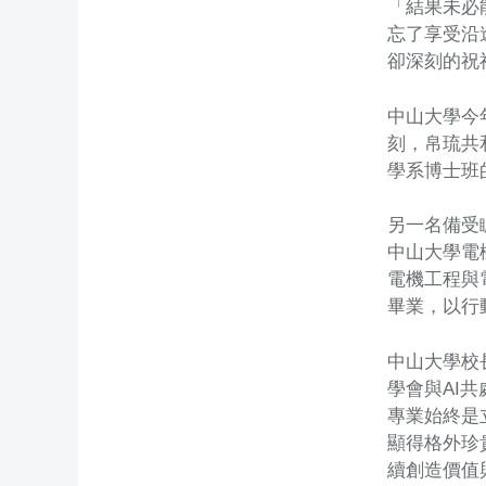
「結果未必
忘了享受沿
卻深刻的祝
中山大學今年
刻，帛琉共和
學系博士班的
另一名備受
中山大學電
電機工程與
畢業，以行
中山大學校
學會與AI
專業始終是
顯得格外珍
續創造價值