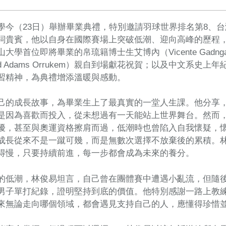
學今（23日）舉辦畢業典禮，特別邀請羽球世界排名第8、
詞貴賓，他以自身在國際賽場上突破低潮、迎向高峰的歷程
大學首位即將畢業的帛琉籍博士生艾博內（Vicente Gadnga
id Adams Orrukem）親自到場獻花祝賀；以及中文系史
習精神，為典禮增添溫暖與感動。
己的成長故事，為畢業生上了最真實的一堂人生課。他分享
是因為喜歡而投入，從未想過有一天能站上世界舞台。然而
擾，甚至與奧運資格擦肩而過，低潮時也曾陷入自我懷疑，
成長從來不是一蹴可幾，而是無數次選擇不放棄後的累積。
得慢，只要持續前進，每一步都會成為未來的養分。
的低潮，林俊易坦言，自己曾在團體賽中遭遇小亂流，但隨
男子單打紀錄，證明堅持到底的價值。他特別感謝一路上教
來無論走向哪個領域，都會遇見支持自己的人，應懂得珍惜