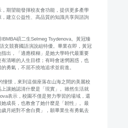
示，期望能發揮校友會功能，提供更多產學
源，建立公益性、高品質的知識共享與諮詢
碩二生Selmeg Tsydenova。黃冠臻
國語文競賽國語演說組特優。畢業在即，黃冠
她指出，「適應模糊」是她大學時代最重要
沒有清晰的人生目標；有時會迷惘困惑，也
錯的勇氣，不屈不撓地追求並前進。
對未來的憧憬，來到這個座落在山海之間的美麗校
馬上讓她認清什麼是「現實」。雖然生活就
enova表示，校園不僅是努力學習的場域，還
讓她成長，也教會了她什麼是「韌性」。最
的歲月絕對不會白費」，願畢業生有勇氣去