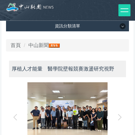
跳
到
主
資訊分類清單
要
內
容
資訊分類清單
首頁
中山新聞
區
所有新聞列表
厚植人才能量 醫學院壁報競賽激盪研究視野
媒體報導
影音專區
出版品
師生榮譽
醫
校