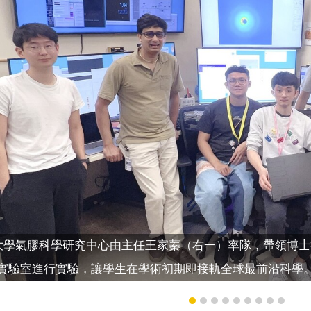
大學氣膠科學研究中心由主任王家蓁（右一）率隊，帶領博士
實驗室進行實驗，讓學生在學術初期即接軌全球最前沿科學。右二為S