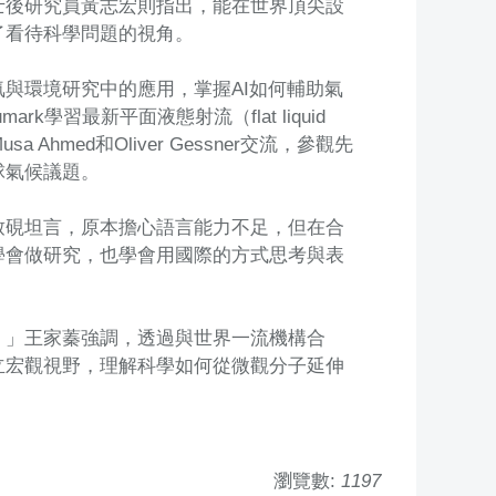
士後研究員黃志宏則指出，能在世界頂尖設
了看待科學問題的視角。
與環境研究中的應用，掌握AI如何輔助氣
k學習最新平面液態射流（flat liquid
med和Oliver Gessner交流，參觀先
球氣候議題。
致硯坦言，原本擔心語言能力不足，但在合
學會做研究，也學會用國際的方式思考與表
。」王家蓁強調，透過與世界一流機構合
立宏觀視野，理解科學如何從微觀分子延伸
瀏覽數:
1197