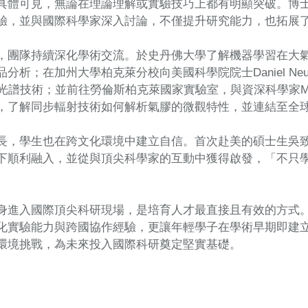
具體可見，無論在理論理解或實驗技巧上都有明顯突破。博
驗，並與國際科學家深入討論，不僅提升研究能力，也拓展
，團隊持續深化學術交流。於史丹佛大學了解機器學習在大氣
分析；在加州大學柏克萊分校向美國科學院院士Daniel Neumar
子光譜技術；並前往勞倫斯柏克萊國家實驗室，與資深科學家Musa Ah
，了解同步輻射技術如何解析氣膠的微觀特性，並連結至全
長，學生也在跨文化環境中建立自信。首次赴美的碩士生吳
下順利融入，並從與頂尖科學家的互動中獲得啟發，「不只
身進入國際頂尖科研現場，是培育人才最直接且有效的方式
化實驗能力與跨國協作經驗，更讓年輕學子在學術早期即建
環境挑戰，為未來投入國際科研奠定堅實基礎。