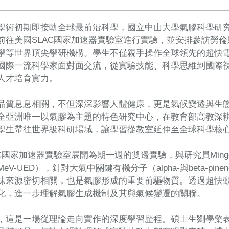
學術初期即接軌全球最前沿科學，國立中山大學氣膠科學研
前往美國SLAC國家加速器實驗室進行實驗，並安排參訪勞
學等世界頂尖學研機構。學生不僅親手操作全球領先的超快
國際一流科學家面對面交流，從實驗技能、科學思維到國際
人才培育實力。
品質息息相關，不但深深影響人體健康，更是氣候變遷與生
全亞洲唯一以氣膠為主題的特色研究中心，在教育部高教深
學生帶往世界級科研場域，讓學習從教室延伸至全球科學核
C國家加速器實驗室展開為期一週的雙邊實驗，與研究員Ming-
eV-UED），針對大氣中關鍵有機分子（alpha-與beta-p
味來源密切相關，也是氣膠形成的重要前驅物質。透過超快
化，進一步理解氣膠生成機制及其與氣候變遷的關聯。
，這是一場從理論走向實作的深度學習歷程。碩士生劉學檠