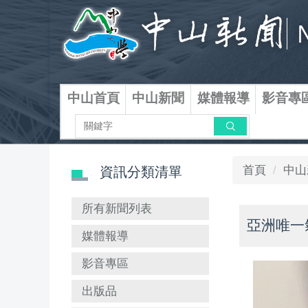
跳
到
主
要
內
容
中山首頁
中山新聞
媒體報導
影音專
區
搜尋
首頁
中山
資訊分類清單
所有新聞列表
亞洲唯一
媒體報導
影音專區
出版品