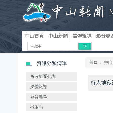
跳
到
主
要
內
容
中山首頁
中山新聞
媒體報導
影音專
區
搜尋
首頁
中山
資訊分類清單
所有新聞列表
行人地獄
媒體報導
影音專區
出版品