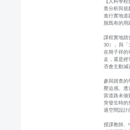
【人科學程
查分析與規
進行實地道
脫既有的用
課程實地踏
30）」與
在簡子祥的
走，還是經
否會主動減
參與踏查的
壓迫感。透
當道路未做
突發生時的
過空間設計
授課教師、