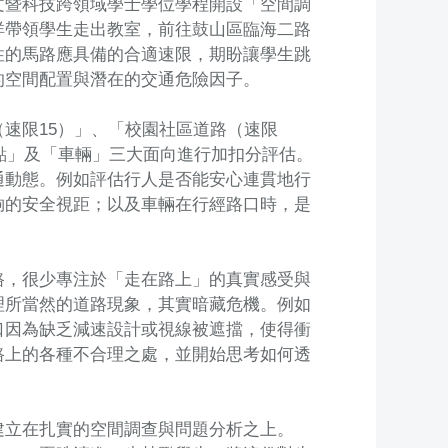
文暨科技跨領域學士學位學程開設「空間調
祥帶領學生走出教室，前往鼓山區臨海二路
性的馬路應具備的合適速限，期盼讓學生跳
的空間配置與潛在的交通危險因子。
速限15）」、「校園社區道路（速限
突點」及「車輛」三大面向進行加扣分評估。
通動態。例如評估行人是否能安心連貫地行
夠的安全視距；以及車輛在行經路口時，是
路，很少專注於「走在路上」的真實感受與
理所當然的道路現象，其實暗藏危機。例如
口因為缺乏減速設計或視線被遮擋，使得衝
路上的各種不合理之處，並開始思考如何透
建立在扎實的空間調查與問題分析之上。