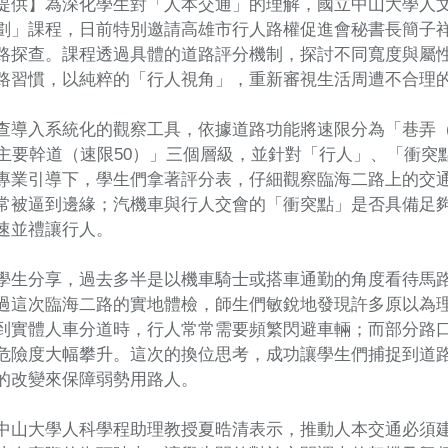
提供】為深化學生對「人本交通」的理解，國立中山大學人
劃」課程，日前特別邀請高雄市行人路權促進會秘書長簡子
路探查。課程透過具體的道路評分機制，探討不同寬度與屬
路習慣，以純粹的「行人視角」，重新審視生活周遭不合理
查導入系統化的觀察工具，依據道路功能將速限分為「巷弄（
「主要幹道（速限50）」三個層級，並針對「行人」、「衝
專業引導下，學生們拿著評分表，仔細觀察臨海二路上的交
常被逼到邊緣；汽機車與行人交會的「衝突點」是否具備足
速並禮讓行人。
學生分享，過去多半是以機車騎士或搭車通勤的角度看待馬
過這次臨海二路的實地體檢，師生們敏銳地發現許多原以為
到實體人車分道時，行人常常需要頻繁閃避車輛；而部分路
危險度大幅攀升。這次的換位思考，成功讓學生們捕捉到道
的改變來保障弱勢用路人。
中山大學人科學程助理教授夏晧清表示，推動人本交通必須