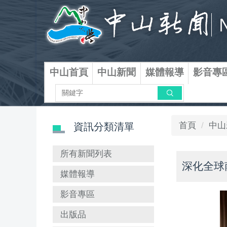
跳
到
主
要
內
容
中山首頁
中山新聞
媒體報導
影音專
區
搜尋
首頁
中山
資訊分類清單
所有新聞列表
深化全球
媒體報導
影音專區
出版品