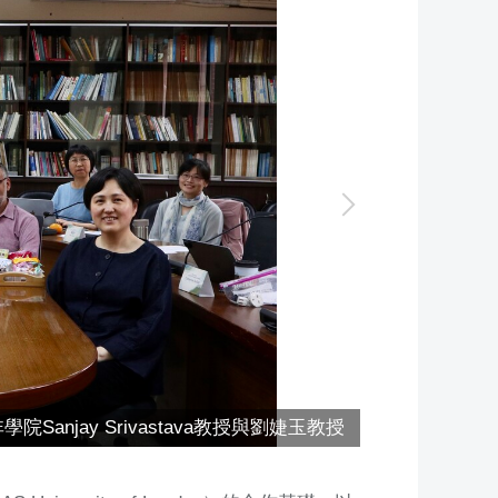
jay Srivastava教授與劉婕玉教授
英