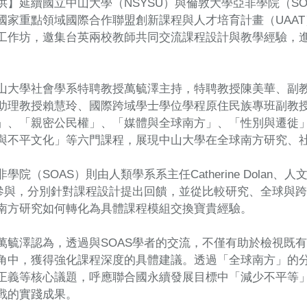
】延續國立中山大學（NSYSU）與倫敦大學亞非學院（SOAS Uni
國家重點領域國際合作聯盟創新課程與人才培育計畫（UAA
工作坊，邀集台英兩校教師共同交流課程設計與教學經驗，
山大學社會學系特聘教授萬毓澤主持，特聘教授陳美華、副
助理教授賴慧玲、國際跨域學士學位學程原住民族專班副教
」、「親密公民權」、「媒體與全球南方」、「性別與遷徙
與不平文化」等六門課程，展現中山大學在全球南方研究、
學院（SOAS）則由人類學系系主任Catherine Dolan、
stava參與，分別針對課程設計提出回饋，並從比較研究、全球
南方研究如何轉化為具體課程模組交換寶貴經驗。
萬毓澤認為，透過與SOAS學者的交流，不僅有助於檢視既
角中，獲得強化課程深度的具體建議。透過「全球南方」的
正義等核心議題，呼應聯合國永續發展目標中「減少不平等
戰的實踐成果。