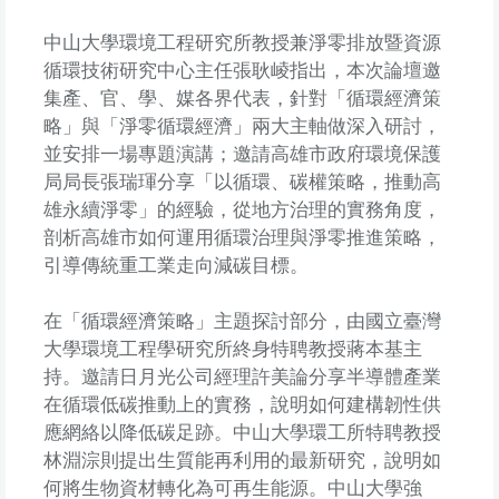
中山大學環境工程研究所教授兼淨零排放暨資源
循環技術研究中心主任張耿崚指出，本次論壇邀
集產、官、學、媒各界代表，針對「循環經濟策
略」與「淨零循環經濟」兩大主軸做深入研討，
並安排一場專題演講；邀請高雄市政府環境保護
局局長張瑞琿分享「以循環、碳權策略，推動高
雄永續淨零」的經驗，從地方治理的實務角度，
剖析高雄市如何運用循環治理與淨零推進策略，
引導傳統重工業走向減碳目標。
在「循環經濟策略」主題探討部分，由國立臺灣
大學環境工程學研究所終身特聘教授蔣本基主
持。邀請日月光公司經理許美論分享半導體產業
在循環低碳推動上的實務，說明如何建構韌性供
應網絡以降低碳足跡。中山大學環工所特聘教授
林淵淙則提出生質能再利用的最新研究，說明如
何將生物資材轉化為可再生能源。中山大學強