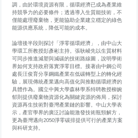
調，由於環境資源有限，循環經濟已成為產業維
持競爭力的必要條件；透過導入生質能技術，不
僅能處理廢棄物，更能協助企業建立穩定的綠色
能源供應系統，降低可能的成本。
論壇後半段則探討「淨零循環經濟」，由中山大
學環工所教授彭彥彬主持。張耿崚先以生質材料
可同步推進減塑與減碳的技術路線圖，說明學術
界如何支持政府落實淨零目標。接著由中鋼公司
處長汪俊育分享鋼鐵產業在低碳轉型上的轉化經
驗，展現傳統產業邁向高值化與推動循環經濟的
具體作為。國立中興大學森林學系特聘教授柳婉
郁則提供廢棄物資源化為關鍵資源的佈局，探討
資源再生技術對臺灣產業鏈的影響。中山大學表
示，產官學界的廣泛討論能激發技術瓶頸解方，
更為臺灣邁向2050淨零碳排提供可行的產業方案
與科研支持。