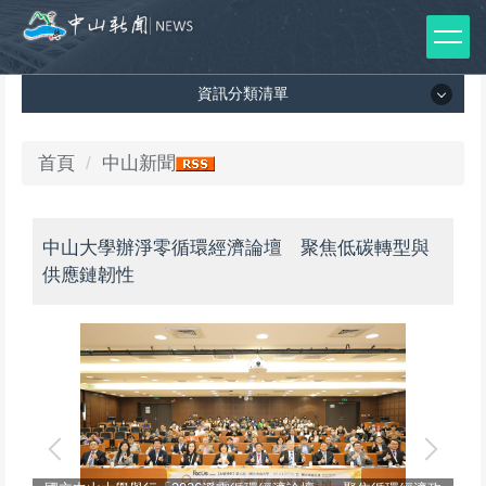
跳
到
主
資訊分類清單
要
內
容
資訊分類清單
首頁
中山新聞
區
所有新聞列表
中山大學辦淨零循環經濟論壇 聚焦低碳轉型與
媒體報導
供應鏈韌性
影音專區
出版品
師生榮譽
中