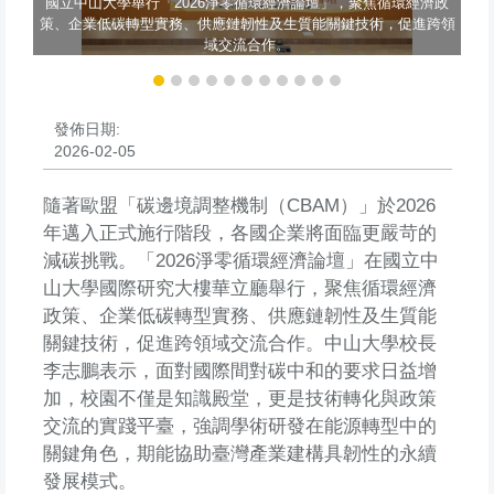
國立中山大學舉行「2026淨零循環經濟論壇」，聚焦循環經濟政
校
策、企業低碳轉型實務、供應鏈韌性及生質能關鍵技術，促進跨領
學
域交流合作。
發佈日期:
2026-02-05
隨著歐盟「碳邊境調整機制（CBAM）」於2026
年邁入正式施行階段，各國企業將面臨更嚴苛的
減碳挑戰。「2026淨零循環經濟論壇」在國立中
山大學國際研究大樓華立廳舉行，聚焦循環經濟
政策、企業低碳轉型實務、供應鏈韌性及生質能
關鍵技術，促進跨領域交流合作。中山大學校長
李志鵬表示，面對國際間對碳中和的要求日益增
加，校園不僅是知識殿堂，更是技術轉化與政策
交流的實踐平臺，強調學術研發在能源轉型中的
關鍵角色，期能協助臺灣產業建構具韌性的永續
發展模式。