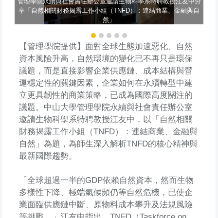
管理學院永續與社會責任辦公室邀請生物科學系特聘教授江友中分
享「自然相關財務揭露工作小組（TNFD）：連結商業、金融與自
然」
【管理學院提供】面對全球生態加速惡化、自然
資本風險升高，自然環境的變化已不再只是環保
議題，而是直接影響企業供應鏈、成本結構與營
運穩定性的關鍵因素，企業如何在永續轉型中建
立更具韌性的商業策略，已成為國際高度關注的
議題。中山大學管理學院永續與社會責任辦公室
邀請生物科學系特聘教授江友中，以「自然相關
財務揭露工作小組（TNFD）：連結商業、金融與
自然」為題，為師生深入解析TNFD的核心精神與
最新國際趨勢。
「全球超過一半的GDP依賴自然資本，然而生物
多樣性下降、極端氣候頻仍等自然危機，已使企
業面臨供應鏈中斷、原物料成本攀升及法規風險
等挑戰。」江友中指出，TNFD（Taskforce on