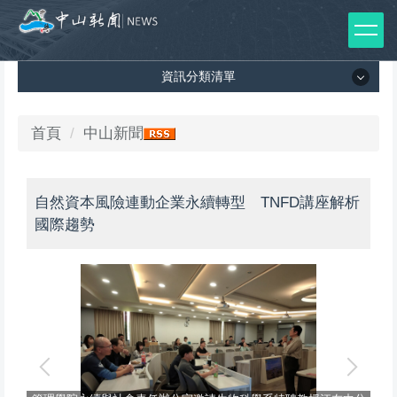
跳
到
主
資訊分類清單
要
內
容
資訊分類清單
首頁
中山新聞
區
所有新聞列表
自然資本風險連動企業永續轉型 TNFD講座解析
媒體報導
國際趨勢
影音專區
出版品
師生榮譽