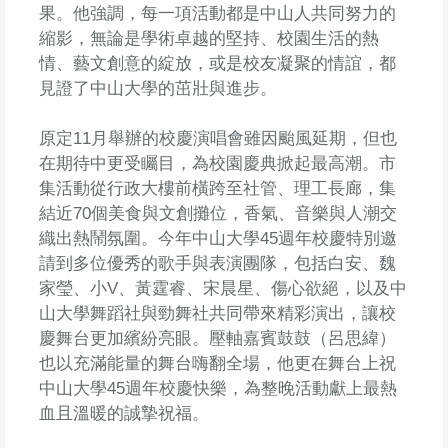
果。他強調，每一項活動都是中山人共同努力的
縮影，無論是學術卓越的堅持、校園生活的熱
情、藝文創意的綻放，或是校友凝聚的情誼，都
見證了中山大學的茁壯與進步。
原定11月舉辦的校慶演唱會雖因颱風延期，但也
在期待中更受矚目，為校園慶典掀起最高潮。市
集活動從行政大樓前橫跨至社管、理工長廊，集
結近70個美食與文創攤位，香氣、音樂與人潮交
織出熱鬧氛圍。今年中山大學45週年校慶特別邀
請到多位優秀的歌手與表演團隊，包括白安、魏
家瑩、小V、黃霆睿、宋晨星、傷心欲絕，以及中
山大學舞蹈社與勁舞社共同帶來精彩演出，讓校
慶舞台更加繽紛亮眼。壓軸嘉賓鼓鼓（呂思緯）
也以充滿能量的舞台嗨翻全場，他更在舞台上祝
中山大學45週年校慶快樂，為整晚活動獻上最熱
血且溫暖的誠摯祝福。