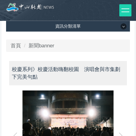
跳
到
主
資訊分類清單
要
內
容
資訊分類清單
首頁
新聞banner
區
所有新聞列表
校慶系列》校慶活動嗨翻校園 演唱會與市集劃
媒體報導
下完美句點
影音專區
出版品
師生榮譽