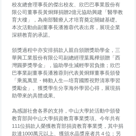
校友總會理事長的傑出校友、欣巴巴事業股份有
限公司董事長黃烱輝捐贈2億元協助興建「醫學教
育大樓」，為南部醫療人才培育奠定關鍵基礎。
本次活動由副董事長潘雅蓉代表出席，展現企業
深耕教育的承諾。
頒獎過程中亦安排捐款人親自頒贈獎助學金，三
華興工業股份有限公司副總經理葉鳳樺頒贈「西
灣圓夢獎學金」，協助學生減輕學習負擔；欣巴
巴事業副董事長潘雅蓉則代表黃烱輝董事長頒發
「乘風萬里・轉動人生—培育國際視野清寒學習
獎勵金」。獲獎學生分享海外學習心得，展現捐
助帶來的具體成果。
為感謝社會各界的支持，中山大學於活動中頒發
教育部與中山大學捐資教育事業獎項。今年共有
111位捐款人榮獲教育部捐資教育事業獎，其中捐
款達1000萬元以上、獲頒水晶獎座者共４位；另