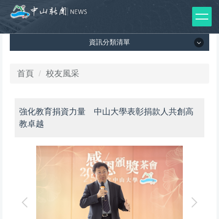
跳
到
主
資訊分類清單
要
內
容
資訊分類清單
首頁
校友風采
區
所有新聞列表
強化教育捐資力量 中山大學表彰捐款人共創高
媒體報導
教卓越
影音專區
出版品
師生榮譽