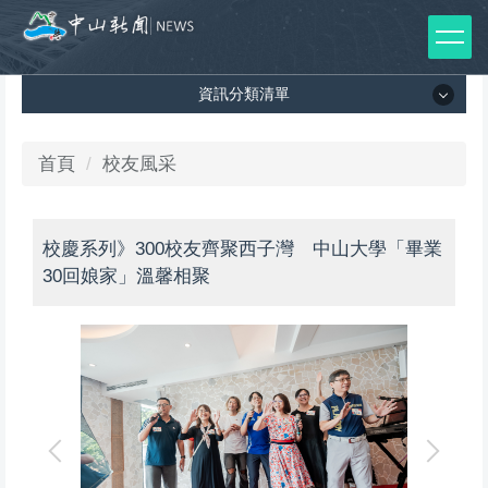
跳
到
主
資訊分類清單
要
內
容
資訊分類清單
首頁
校友風采
區
所有新聞列表
校慶系列》300校友齊聚西子灣 中山大學「畢業
媒體報導
30回娘家」溫馨相聚
影音專區
出版品
師生榮譽
前
理