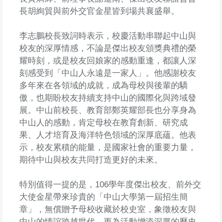
長胡絢貿與前外交官金星皆到場共襄盛舉。
李志鵬校長致詞時表示，校慶活動串聯起中山與
校友的深厚情感，不論是傑出校友頒獎典禮的榮
耀時刻，或是校友回娘家的感動重逢，都讓人深
刻感受到「中山人永遠是一家人」。他感謝校友
多年來在各領域的成就，成為母校與後輩的驕
傲，也期盼校友持續支持中山的國際化與跨域發
展。中山前校長、教育部鄭英耀部長也分享身為
中山人的感動，肯定母校在教育創新、研究成
果、人才培育及海洋特色領域的深厚底蘊。他表
示，校友累積的能量，是國家社會的重要力量，
期待中山與校友共同打造更好的未來。
特別值得一提的是，106學年度傑出校友、前外交
大使金星帶來珍貴的「中山大學第一屆招生簡
章」，無償贈予母校收藏於校史室，象徵校友與
中山的情誼跨越世代，更為活動增添深厚的歷史