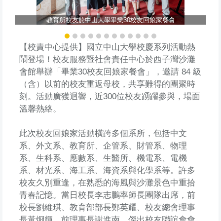
友
胡
教育所校友於中山大學畢業30校友回娘家餐會
【校責中心提供】國立中山大學校慶系列活動熱
鬧登場！校友服務暨社會責任中心於西子灣沙灘
會館舉辦「畢業30校友回娘家餐會」，邀請 84 級
（含）以前的校友重返母校，共享難得的團聚時
刻。活動廣獲迴響，近300位校友踴躍參與，場面
溫馨熱絡。
此次校友回娘家活動橫跨多個系所，包括中文
系、外文系、教育所、企管系、財管系、物理
系、生科系、應數系、生醫所、機電系、電機
系、材光系、海工系、海資系與化學系等。許多
校友久別重逢，在熟悉的海風與沙灘景色中重拾
青春記憶。當日校長李志鵬率師長團隊出席，前
校長劉維琪、教育部部長鄭英耀、校友總會理事
長黃烱輝、前理事長謝進南、傑出校友聯誼會會