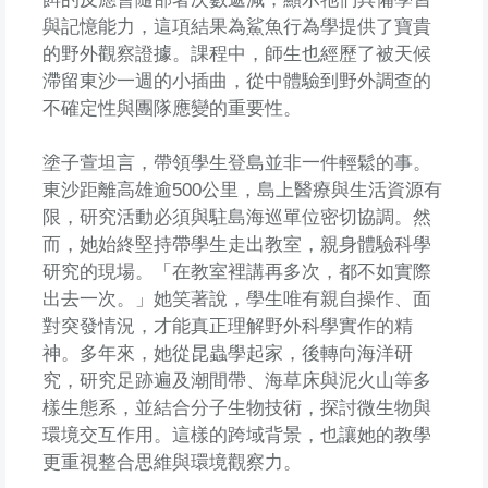
與記憶能力，這項結果為鯊魚行為學提供了寶貴
的野外觀察證據。課程中，師生也經歷了被天候
滯留東沙一週的小插曲，從中體驗到野外調查的
不確定性與團隊應變的重要性。
塗子萱坦言，帶領學生登島並非一件輕鬆的事。
東沙距離高雄逾500公里，島上醫療與生活資源有
限，研究活動必須與駐島海巡單位密切協調。然
而，她始終堅持帶學生走出教室，親身體驗科學
研究的現場。「在教室裡講再多次，都不如實際
出去一次。」她笑著說，學生唯有親自操作、面
對突發情況，才能真正理解野外科學實作的精
神。多年來，她從昆蟲學起家，後轉向海洋研
究，研究足跡遍及潮間帶、海草床與泥火山等多
樣生態系，並結合分子生物技術，探討微生物與
環境交互作用。這樣的跨域背景，也讓她的教學
更重視整合思維與環境觀察力。