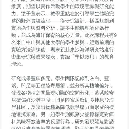
推廣，期望以實作帶動學生的環境意識與研究能
力。塗子萱表示，教學重點在於引導學生體驗完
整的野外實驗流程——從研究設計、樣區規劃到
實地操作與資料分析，讓學生能將理論化為行
動，並成為海洋保育的核心力量。此次課程共有9
名來自中山與其他大學的學生參與，經過前期的
實驗方法訓練後，期末親赴東沙海洋研究站進行
密集研究與成果發表，實踐「學以致用」的教育
理念。
研究成果豐碩多元。學生團隊記錄到灰白、藍
紫、凹足等五種陸寄居蟹，並分析其棲地偏好，
發現各物種之間呈現明顯的空間分化：藍紫陸寄
居蟹偏好沙灘中段，凹足陸寄居蟹則多棲息於海
岸林區，反映出物種為降低競爭壓力而形成的棲
地選擇策略。另一組學生則觀察尖齒檸檬鯊對餌
料氣味釋放速率的反應行為，研究發現鯊魚對誘
餌的反應會隨部署次數遞減，顯示牠們具備學習