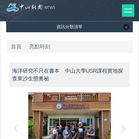
跳
到
主
資訊分類清單
要
內
容
資訊分類清單
首頁
亮點時刻
區
所有新聞列表
海洋研究不只在書本 中山大學USR課程實地探
媒體報導
查東沙生態奧祕
影音專區
出版品
師生榮譽