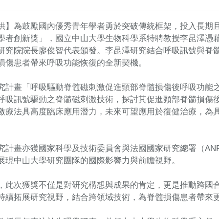
供】為鼓勵國內優秀青年學者勇於突破傳統框架，投入長期
學者創新獎」，國立中山大學生物科學系特聘教授李昆澤憑
研究院院長廖俊智代表頒發。李昆澤研究結合呼吸訊號與脊
損傷患者帶來呼吸功能恢復的全新契機。
究計畫「呼吸驅動脊髓磁刺激促進頸部脊髓損傷後呼吸功能
呼吸訊號驅動之脊髓磁刺激技術，探討其促進頸部脊髓損傷
激療法具高度臨床應用潛力，未來可望應用於復健治療，為
。
究計畫亦獲國家科學及技術委員會與法國國家研究總署（ANR）
展現中山大學研究團隊的國際影響力與前瞻視野。
，此次獲獎不僅是對研究構想與成果的肯定，更是推動跨國
持續拓展研究視野，結合跨領域技術，為脊髓損傷患者帶來