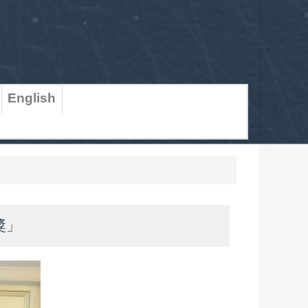
English
獎」