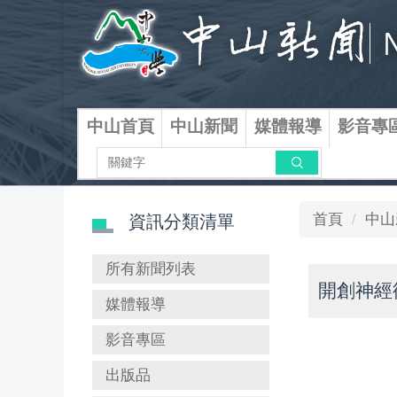
跳
到
主
要
內
容
中山首頁
中山新聞
媒體報導
影音專
區
搜尋
首頁
中山
資訊分類清單
所有新聞列表
開創神經
媒體報導
影音專區
出版品