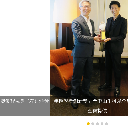
院廖俊智院長（左）頒發「年輕學者創新獎」予中山生科系李
金會提供