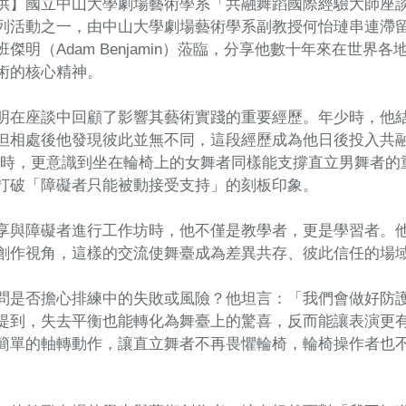
供】國立中山大學劇場藝術學系「共融舞蹈國際經驗大師座
列活動之一，由中山大學劇場藝術學系副教授何怡璉串連滯
傑明（Adam Benjamin）蒞臨，分享他數十年來在世
術的核心精神。
明在座談中回顧了影響其藝術實踐的重要經歷。年少時，他
但相處後他發現彼此並無不同，這段經歷成為他日後投入共
te合作時，更意識到坐在輪椅上的女舞者同樣能支撐直立男舞者
打破「障礙者只能被動接受支持」的刻板印象。
享與障礙者進行工作坊時，他不僅是教學者，更是學習者。
創作視角，這樣的交流使舞臺成為差異共存、彼此信任的場
問是否擔心排練中的失敗或風險？他坦言：「我們會做好防
提到，失去平衡也能轉化為舞臺上的驚喜，反而能讓表演更
簡單的軸轉動作，讓直立舞者不再畏懼輪椅，輪椅操作者也