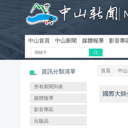
跳
到
主
要
內
容
中山首頁
中山新聞
媒體報導
影音專
區
搜尋
首頁
中山
資訊分類清單
所有新聞列表
國際大師
媒體報導
影音專區
出版品