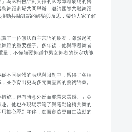
談」為國科會計劃支持的國際障礙劇場的傳
留島舞蹈劇場共同舉辦，邀請國際共融舞蹈
界各地推動共融舞蹈的經驗與反思，帶領大家了解
結識了一位無法自主言語的朋友，雖然起初
融舞蹈的重要種子。多年後，他與障礙舞者
的重量，不僅顛覆舞蹈中男女舞者的既定功能
他從不同身體的表現與限制中，習得了各種
域，並孕育出更為多元而豐富的藝術語彙。
護措施，但有時意外反而能帶來靈感。」亞
有趣。他也在現場示範了與電動輪椅共舞的
不用擔心壓到夥伴，進而創造更自由流動的