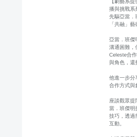
【劇藝系提
播與挑戰系
先驅亞當．班
「共融」藝
亞當．班傑
溝通困難，
Celes
與角色，還
他進一步分
合作方式與
座談觀眾提
當．班傑明
技巧，透過
互動。