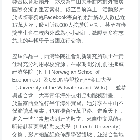
獎金以資鼓勵外，亦成為中山大學對內對外推廣
國際交流的重要素材。截至目前為止，活動影片
於國際事務處Facebook專頁的累計觸及人數已近
17萬人次，吸引近8,000人按讚與互動。甚至有獲
獎學生也在校內外成為小小網紅，激勵更多有志
於此的年輕學子出國進行交換。
歷屆作品中，西灣學院社會創新研究所碩士生黃
佳琳充分利用學校資源，在學期間分別前往挪威
經濟學院（NHH Norwegian School of
Economics）及OSUN聯盟校南非金山大學
（University of the Witwatersrand, Wits），並參
與國合會「大專青年海外技術協助服務計畫」，
於聖露西亞進行半年海外實習。她分享在中山不
僅能讀萬卷書，也有機會行萬里路、走遍天下，
進入一些平常無法到達的殿堂。來自中文系的莊
昕耘赴荷蘭烏特勒支大學（Utrecht University）
交換，影片細膩記錄修課學習體驗，並結合當地