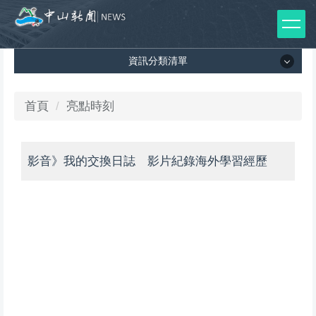
跳
到
主
資訊分類清單
要
內
容
資訊分類清單
首頁
亮點時刻
區
所有新聞列表
影音》我的交換日誌 影片紀錄海外學習經歷
媒體報導
影音專區
出版品
師生榮譽