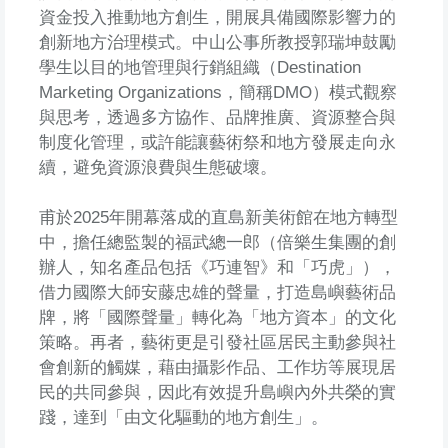
資金投入推動地方創生，開展具備國際影響力的
創新地方治理模式。中山公事所教授郭瑞坤鼓勵
學生以目的地管理與行銷組織（Destination
Marketing Organizations，簡稱DMO）模式觀察
與思考，透過多方協作、品牌推廣、資源整合與
制度化管理，或許能讓藝術祭和地方發展走向永
續，避免資源浪費與生態破壞。
甫於2025年開幕落成的直島新美術館在地方轉型
中，擔任總監製的福武總一郎（倍樂生集團的創
辦人，知名產品包括《巧連智》和「巧虎」），
借力國際大師安藤忠雄的聲量，打造島嶼藝術品
牌，將「國際聲量」轉化為「地方資本」的文化
策略。再者，藝術更是引發社區居民主動參與社
會創新的觸媒，藉由攝影作品、工作坊等展現居
民的共同參與，因此有效提升島嶼內外共榮的實
踐，達到「由文化驅動的地方創生」。