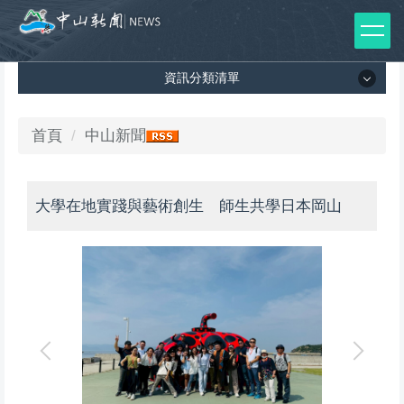
跳
到
主
資訊分類清單
要
內
容
資訊分類清單
首頁
中山新聞
區
所有新聞列表
大學在地實踐與藝術創生 師生共學日本岡山
媒體報導
影音專區
出版品
師生榮譽
師