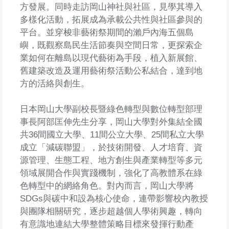
方發展。同時走訪岡山神社與社區，見學其導入
多樣化活動，拓展成為承載公共性與社區參與的
平台。並穿梭非藝術祭期間的瀨戶內海五個島
嶼，既觀察島民生活節奏與空間日常，更探索企
業如何在離島以現代藝術為手段，植入新展館、
舊建築改造及運用藝術祭活動公私結合，達到地
方的活絡與創生。
日本岡山大學副校長暨綠色轉型與數位轉型部理
事長阿部匡伸先生分享，岡山大學對外集結全國
共36間國立大學、11間公立大學、25間私立大學
成立「減碳聯盟」，於技術開發、人才培育、資
源管理、生態工程、地方創生與產業轉型等多元
領域展開合作與實踐機制，強化了高教體系在綠
色轉型中的網絡角色。對內而言，岡山大學將
SDGs與碳中和設為核心使命，連帶影響校內教授
與團隊相關研究，逐步超越個人學術興趣，轉向
有意識地連結大學整體策略目標來發揮行動產