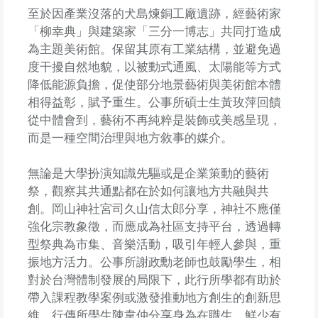
至於因產業沒落的犬島煉銅工廠遺跡，經藝術家
「柳幸典」與建築家「三分一博志」共同打造成
為主題美術館。保留其原有工業結構，並避免過
度干擾自然地貌，以被動式通風、太陽能等方式
降低能源負擔，促使部分地景藝術與美術館本體
相得益彰，賦予重生。公事所碩士生黃玫萍回饋
從中體會到，藝術不再純粹是裝飾或美感呈現，
而是一種空間治理與地方敘事的媒介。
無論是大學扮演知識先驅或是企業策動的藝術
祭，觀察其共通點都在於如何讓地方共融與共
創。岡山神社宮司久山信太郎分享，神社不應僅
強化宗教象徵，而應成為社區支持平台，透過轉
型祭典為市集、音樂活動，吸引年輕人參與，重
振地方活力。公事所謝政勳老師也鼓勵學生，相
對於台灣體制發展的局限下，此行所學都有助於
帶入課程教學案例或激發推動地方創生的創新思
維。行傳所學生陳韋仲分享身為在職生，鮮少有