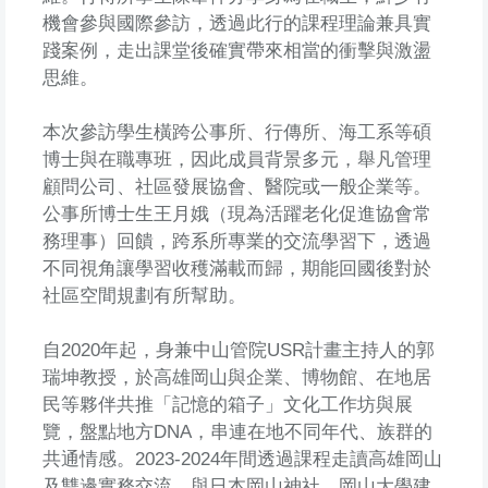
機會參與國際參訪，透過此行的課程理論兼具實
踐案例，走出課堂後確實帶來相當的衝擊與激盪
思維。
本次參訪學生橫跨公事所、行傳所、海工系等碩
博士與在職專班，因此成員背景多元，舉凡管理
顧問公司、社區發展協會、醫院或一般企業等。
公事所博士生王月娥（現為活躍老化促進協會常
務理事）回饋，跨系所專業的交流學習下，透過
不同視角讓學習收穫滿載而歸，期能回國後對於
社區空間規劃有所幫助。
自2020年起，身兼中山管院USR計畫主持人的郭
瑞坤教授，於高雄岡山與企業、博物館、在地居
民等夥伴共推「記憶的箱子」文化工作坊與展
覽，盤點地方DNA，串連在地不同年代、族群的
共通情感。2023-2024年間透過課程走讀高雄岡山
及雙邊實務交流，與日本岡山神社、岡山大學建