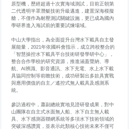
原型機，歷經超過十次實海域測試，目前正朝第
二代透明半罩潛艇技術升級邁進，建置深海模擬
艙，不僅作為耐壓測試關鍵設施，更已成為國內
學研界進入海試前的重要試煉場域。
中山大學指出，為全面提升台灣水下載具自主發
展能量，2021年依國科會指示，成立跨校整合的
「智慧操控水下載具平台技術研發學研中心」，
整合合作學校的研究資源，推進涵蓋聲納、導
航、AI辨識、影音通訊、水下充電、水上水下載
具協同控制等前瞻技術，成功研製出多款具實戰
與應用價值的自主／遙控式無人載具及感測系
統。
參訪過程中，蕭副總統實地見證研發成果，對中
山團隊在自主式水面無人船、水下自主無人載
具、水下感測器聯網系統等多項水下技術領域的
突破深感讚賞，並表示此類核心技術未來不僅可