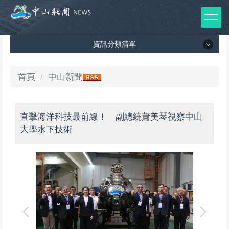
跳
到
主
資訊分類清單
要
內
容
資訊分類清單
首頁
中山新聞
區
所有新聞列表
直擊海洋科技最前線！ 副總統蕭美琴視察中山
媒體報導
大學水下技術
影音專區
出版品
師生榮譽