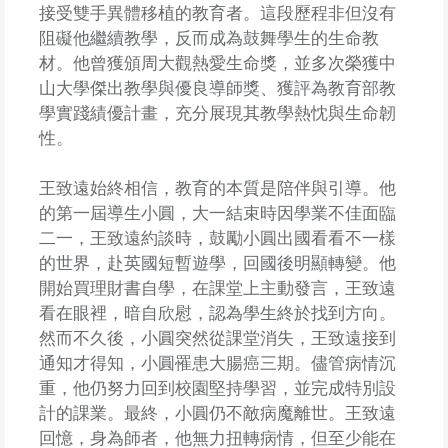
接受雙手異體移植的教育者。這段歷程非但沒有
阻礙他繼續教學，反而成為鼓舞學生的生命教
材。他曾獲頒周大觀熱愛生命獎，並多次榮獲中
山大學傑出教學與優良導師獎、獲評為教育部教
學實踐績優計畫，充分展現其教學熱忱與生命韌
性。
王致遠始終相信，教育的本質是陪伴與引導。他
的第一屆導生小圓，大一結束時因學業不佳面臨
二一，王致遠約談時，鼓勵小圓出國看看不一樣
的世界，赴英國短暫遊學，回國後明顯轉變。他
開始買理財書自學，在課堂上主動發言，王致遠
看在眼裡，暗自欣慰，認為學生終於找到方向。
然而不久後，小圓突然從課堂消失，王致遠接到
通知才得知，小圓罹患大腸癌三期。儘管病情沉
重，他仍努力回到校園堅持學習，並完成特別設
計的課業。最終，小圓仍不敵病魔離世。王致遠
回憶，身為師者，他無力扭轉病情，但至少能在