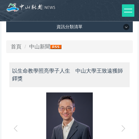
跳
到
主
資訊分類清單
要
內
容
資訊分類清單
首頁
中山新聞
區
所有新聞列表
以生命教學照亮學子人生 中山大學王致遠獲師
媒體報導
鐸獎
影音專區
出版品
師生榮譽