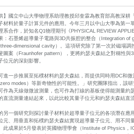
供】國立中山大學物理系助理教授邱奎霖為教育部高教深耕
子材料於量子計算元件的應用。今年三月以中山大學為第一
系合作，於知名Q1物理期刊《PHYSICAL REVIEW AP
墨烯超導量子電路與3D共振腔的整合（Integration of graphene-
s in a three-dimensional cavity）。這項研究除了
圖案（Fraunhofer pattern），更將約瑟夫森結之對
子位元的深刻影響。
可進一步推展至拓樸材料約瑟夫森結，而提供同時用DC和微
ana zero modes）等新奇物性的可能性。」研究團隊指出
可作為天線做微波測量，也可作為打線的基板使得能測量約瑟
的直流測量連結起來，以此比較其量子位元和約瑟夫森結直
的另一個研究則探討量子材料於超導量子位元的各項潛在應
位元、用垂直和拓樸約瑟夫森結實現超導量子位元、用不同
果於5月發表於英國物理學會（Institute of Physics，IOP Pu