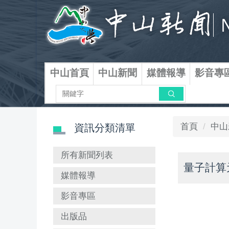
跳
到
主
要
內
容
中山首頁
中山新聞
媒體報導
影音專
區
搜尋
首頁
中山
資訊分類清單
所有新聞列表
量子計算
媒體報導
影音專區
出版品