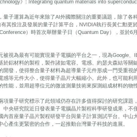
hnology》: Integrating quantum materials into superconduc
量子運算為近年來除了AI外國際關注的重要議題，除了各科技巨頭如G
各自有其投注及發展的量子計算平台，NVIDIA執行長黃仁勳更
ogy Conference）時首次舉辦量子日（Quantum Day），並於
被視為最有可能實現量子電腦的平台之一，現為Google、I
基於鋁材料的製程，製作諸如電容、電感、約瑟夫森結等關
的開發，使得整合量子材料為超導量子元件形成一門受重視
電感等元件大小，使得量子晶片大幅縮小。此外，也可能利
的性能，並用超導位元的微波測量技術來探測組成材料的物
兩項量子研究標示了此領域仍存在許多值得探討的研究課題
。中央研究院近日發表量子電腦晶片製程科學研發成果，不僅
國內首座量子晶片製程研發平台與量子計算測試平台。中山
中心產生更緊密的合作，一起推動台灣量子科技的進展。