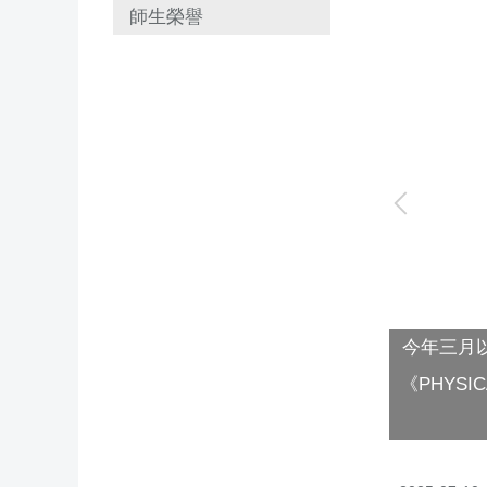
師生榮譽
今年三月
力研究群的主持人，其團隊長期關注量子材
《PHYS