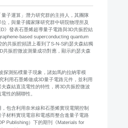
「量子運算」潛力研究群的主持人，其團隊
單位，與量子國家隊研究群中研院物理所及
PLIED》發表石墨烯超導量子電路與3D共振腔結
based superconducting quantum
第一次於磁場調控的共振腔頻譜上看到了S-N-S約瑟夫森結獨
稱性與3D共振腔微波測量成功對應，顯示約瑟夫森
波探測拓樸量子現象，諸如馬約拉納零模
，該研究利用石墨烯做成3D量子電路元件，並利用
夫森結直流電性的特性，將3D共振腔微波
流電性的關聯性。
用，包含利用奈米線和石墨烯實現電閘控制
量子材料實現電容和電感而整合進量子電路
blishing）下的期刊《Materials for