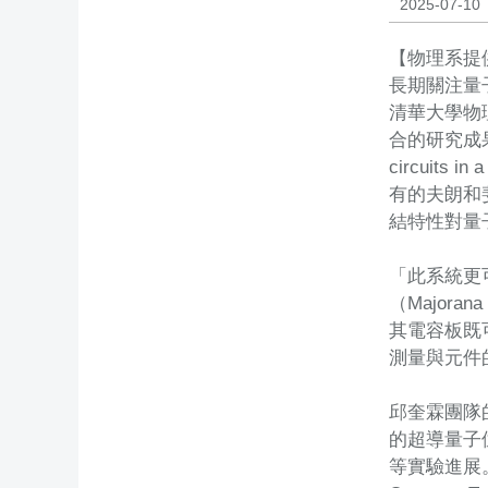
2025-07-10
【物理系提
長期關注量
清華大學物理
合的研究成果：石
circuit
有的夫朗和斐
結特性對量
「此系統更
（Major
其電容板既
測量與元件
邱奎霖團隊
的超導量子
等實驗進展。此成