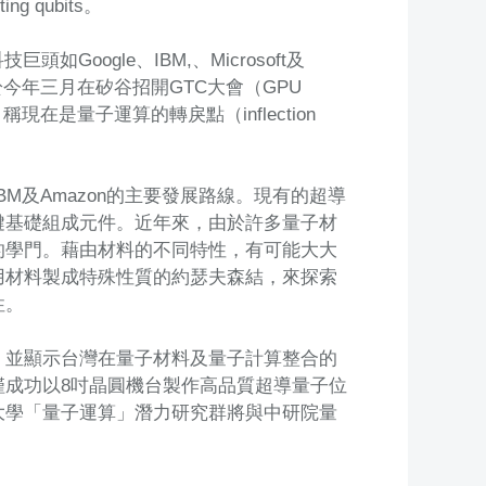
ting qubits。
oogle、IBM,、Microsoft及
於今年三月在矽谷招開GTC大會（GPU
6月稱現在是量子運算的轉戾點（inflection
BM及Amazon的主要發展路線。現有的超導
鍵基礎組成元件。近年來，由於許多量子材
的學門。藉由材料的不同特性，有可能大大
用材料製成特殊性質的約瑟夫森結，來探索
性。
，並顯示台灣在量子材料及量子計算整合的
成功以8吋晶圓機台製作高品質超導量子位
大學「量子運算」潛力研究群將與中研院量