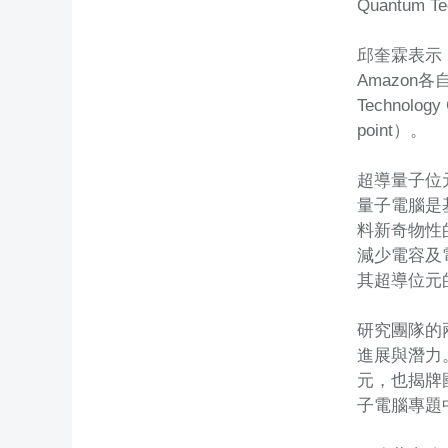
Quantum Tec
邱奎霖表示，
Amazon
Technol
point）。
超導量子位元
量子電腦是
料新奇物性
減少電容及
其超導位元
研究團隊的
進展與潛力
元，也揭牌
子電腦專題