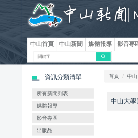
跳
到
主
要
內
容
中山首頁
中山新聞
媒體報導
影音專
區
搜尋
首頁
中山
資訊分類清單
所有新聞列表
中山大學
媒體報導
影音專區
出版品