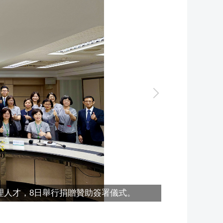
理人才，8日舉行捐贈贊助簽署儀式。
國立中