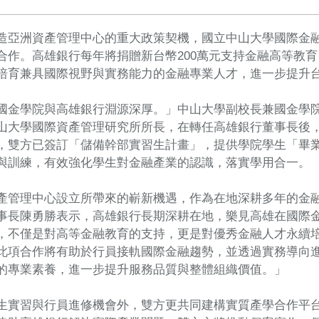
造亞洲資產管理中心的重大政策契機，國立中山大學國際金融
合作。高雄銀行每年將捐贈新台幣200萬元支持金融高等教
培育兼具國際視野與實務能力的金融專業人才，進一步提升
國金學院與高雄銀行淵源深厚。」中山大學副校長兼國金學
山大學國際資產管理研究所所長，在轉任高雄銀行董事長後
，雙方已簽訂「儲備幹部實習生計畫」，提供學院學生「畢
與訓練，有效強化學生對金融產業的認識，落實學用合一。
產管理中心設立所帶來的嶄新機遇，作為在地深耕多年的金
事長陳勇勝表示，高雄銀行長期深耕在地，樂見高雄在國際
，不僅是對高等金融教育的支持，更是對優秀金融人才永續
此項合作將有助於行員接軌國際金融趨勢，並透過實務導向
的專業素養，進一步提升服務品質與整體組織價值。」
生實習與行員進修機會外，雙方更共同建構實質產學合作平