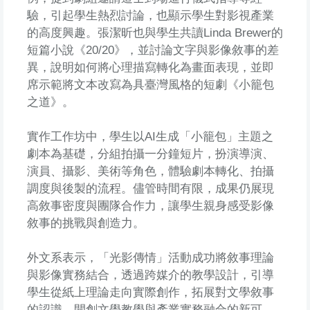
驗，引起學生熱烈討論，也顯示學生對影視產業
的高度興趣。張潔昕也與學生共讀Linda Brewer的
短篇小說《20/20》，並討論文字與影像敘事的差
異，說明如何將心理描寫轉化為畫面表現，並即
席示範將文本改寫為具臺灣風格的短劇《小籠包
之道》。
實作工作坊中，學生以AI生成「小籠包」主題之
劇本為基礎，分組拍攝一分鐘短片，扮演導演、
演員、攝影、美術等角色，體驗劇本轉化、拍攝
調度與後製的流程。儘管時間有限，成果仍展現
高敘事密度與團隊合作力，讓學生親身感受影像
敘事的挑戰與創造力。
外文系表示，「光影傳情」活動成功將敘事理論
與影像實務結合，透過跨媒介的教學設計，引導
學生從紙上理論走向實際創作，拓展對文學敘事
的認識，開創文學教學與產業實務融合的新可