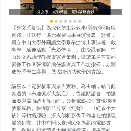
外文系「光影傳情」電影講座合影
【外文系提供】為深化學生對敘事理論的理解與
實踐，並執行「多元學習成果展演發表」計畫，
國立中山大學外國語文學系舉辦博士班課程「敘
事學」延伸活動「光影傳情」。由授課教師、中
山外文系助理教授盧家達策劃，邀請筆名芹菜的
影像工作者張潔昕擔任講者與工作坊指導，亦開
放外系學生參與，展現跨領域教學的實踐。
講座以「電影敘事與業界實務」為主軸，結合觀
賞過的《布達佩斯大飯店》，從鏡頭語言、拍攝
節奏與場面調度等面向，分析電影如何實現獨特
敘事風格。張潔昕並分享《無聲》、《紅衣小女
孩》等拍攝經驗，深入剖析影像工作者在拍攝現
場的挑戰。其中有關以臺灣民俗為題的電影實
例，提到劇組邀請道士到場進行儀式指導等經