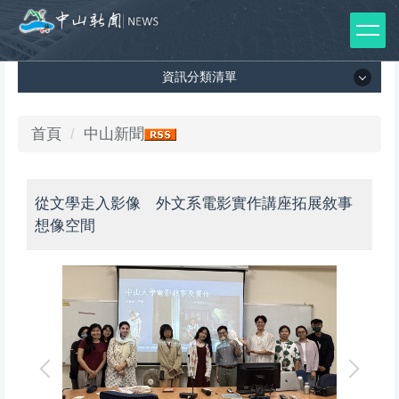
跳
到
主
資訊分類清單
要
內
容
資訊分類清單
首頁
中山新聞
區
所有新聞列表
從文學走入影像 外文系電影實作講座拓展敘事
媒體報導
想像空間
影音專區
出版品
師生榮譽