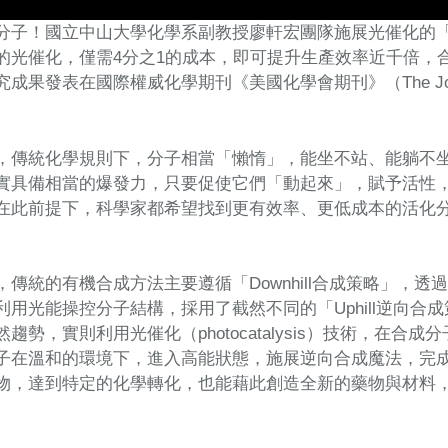
分子！國立中山大學化學系副教授廖軒宏團隊施展光催化的
的光催化，僅需4分之1的成本，即可提升生產效率近千倍，
發表在國際權威化學期刊《美國化學會期刊》（The Journal of the
，傳統化學規則下，分子相當「懶惰」，能坐不站、能躺不
實具備相當的爆發力，只要促使它們「動起來」，賦予活性
在此前提下，科學家都希望找到更有效率、更低成本的活化
，傳統的有機合成方法主要遵循「Downhill合成策略」，
利用光能操控分子結構，採用了截然不同的「Uphill逆向
趨勢，實則利用光催化（photocatalysis）技術，在
子在溫和的環境下，進入高能狀態，施展逆向合成魔法，完
物，達到特定的化學轉化，也能藉此創造全新的藥物與材料