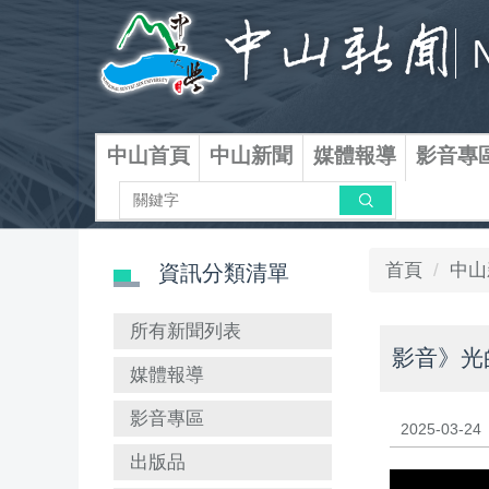
跳
到
主
要
內
容
中山首頁
中山新聞
媒體報導
影音專
區
搜尋
首頁
中山
資訊分類清單
所有新聞列表
影音》光
媒體報導
影音專區
2025-03-24
出版品