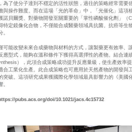
，為了使分子達到不穩定的活性狀態，過往的策略經常需要
擔與操作難度。而在這場「光的革命」中，「光催化」這項
諾貝爾獎、對藥物開發至關重要的「掌性磷酸催化劑」（CPA, Chir
得特定鏡像化合物，不僅能合成醫藥領域具抗菌、抗癌等生
分。
僅可能改變未來合成藥物與材料的方式，讓製藥更有效率、
應型式，能夠在溫和條件下獲得高選擇性的產物。結合連續流體化
low synthesis），此項合成策略成功提升反應量級，使生產效
適合工業化生產。此合成策略也可應用於天然產物的開發與
的突破。這項研究成果獲國際化學領域最具影響力的《美國
響。
https://pubs.acs.org/doi/10.1021/jacs.4c15732