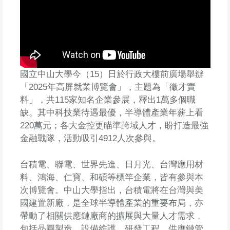
國立中山大學今（15）日於行政大樓前廣場舉辦
「2025年高屏就業博覽會」，主題為「徵才實
料」，共115家知名企業參展，釋出1萬多個職
缺。其中科技業待遇最優，半導體產業年薪上看
220萬元；各大金控更瞄準跨域人才，盼打造最強
金融戰隊，活動吸引4912人次參與。
台積電、聯電、世界先進、日月光、台灣應用材
料、鴻海、仁寶、和碩等標竿企業，皆有參與本
次博覽會。中山大學指出，台積電將在台灣與美
國建置新廠，是全球半導體產業的重要布局，亦
帶動了相關供應鏈廠商的擴展與大量人才需求，
包括晶圓製造、設備維護、研發工程、供應鏈管