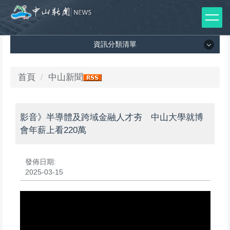
跳
到
主
資訊分類清單
要
內
容
資訊分類清單
首頁
中山新聞
區
所有新聞列表
影音》半導體及跨域金融人才夯 中山大學就博
媒體報導
會年薪上看220萬
影音專區
發佈日期:
出版品
2025-03-15
師生榮譽