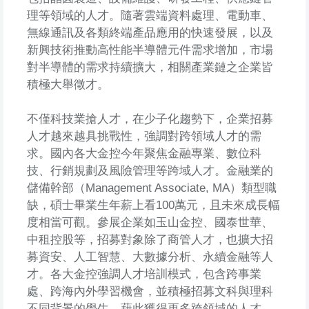
理等領域的人才。隨著雲端資料處理、電動車、
無線通訊及各類終端產品應用的快速發展，以及
新興技術推動高性能半導體元件需求增加，市場
對半導體的需求持續擴大，相關產業鏈之企業皆
積極大舉徵才。
不僅科技業搶人才，在少子化趨勢下，企業招募
人才越來越具挑戰性，強調對跨領域人才的需
求。國內各大金控今年聚焦金融專業、數位科
技、行銷規劃及風險管理等跨域人才。金融業的
儲備幹部（Management Associate, MA）類型職
缺，碩士畢業生年薪上看100萬元，且未來成長幅
度相當可觀。參展企業如玉山金控、國泰世華、
中租控股等，招募對象除了商管人才，也擴大招
募資安、人工智慧、大數據分析、永續金融等人
才。各大金控強調人才培訓模式，包含跨事業
處、跨海內外學習機會，並積極招募文科與理科
不同背景的學生，藉此獲得更多跨領域的人才，