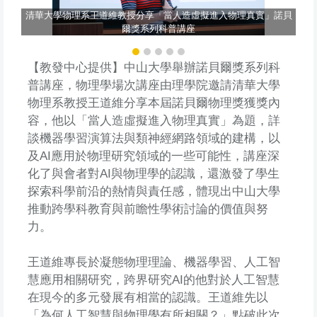
致贈
清華大學物理系王道維教授分享「當人造虛擬進入物理真實」諾貝
爾獎系列科普講座
【教發中心提供】中山大學舉辦諾貝爾獎系列科
普講座，物理學場次講座由理學院邀請清華大學
物理系教授王道維分享本屆諾貝爾物理獎獲獎內
容，他以「當人造虛擬進入物理真實」為題，詳
談機器學習演算法與類神經網路領域的建構，以
及AI應用於物理研究領域的一些可能性，講座深
化了與會者對AI與物理學的認識，還激發了學生
探索科學前沿的熱情與責任感，體現出中山大學
推動跨學科教育與前瞻性學術討論的價值與努
力。
王道維專長於凝態物理理論、機器學習、人工智
慧應用相關研究，跨界研究AI的他對於人工智慧
在現今的多元發展有相當的認識。王道維先以
「為何人工智慧與物理學有所相關？」點破此次