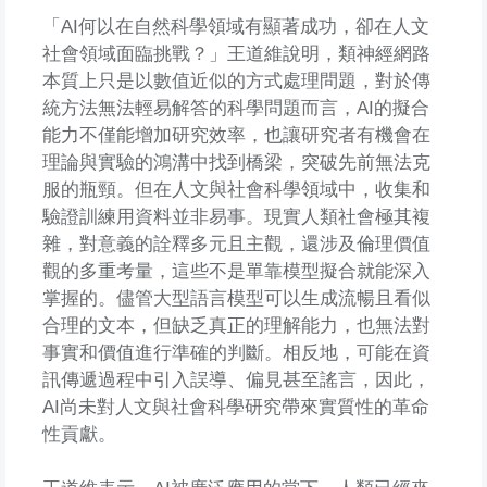
「AI何以在自然科學領域有顯著成功，卻在人文
社會領域面臨挑戰？」王道維說明，類神經網路
本質上只是以數值近似的方式處理問題，對於傳
統方法無法輕易解答的科學問題而言，AI的擬合
能力不僅能增加研究效率，也讓研究者有機會在
理論與實驗的鴻溝中找到橋梁，突破先前無法克
服的瓶頸。但在人文與社會科學領域中，收集和
驗證訓練用資料並非易事。現實人類社會極其複
雜，對意義的詮釋多元且主觀，還涉及倫理價值
觀的多重考量，這些不是單靠模型擬合就能深入
掌握的。儘管大型語言模型可以生成流暢且看似
合理的文本，但缺乏真正的理解能力，也無法對
事實和價值進行準確的判斷。相反地，可能在資
訊傳遞過程中引入誤導、偏見甚至謠言，因此，
AI尚未對人文與社會科學研究帶來實質性的革命
性貢獻。