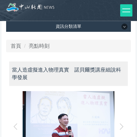
跳
到
主
資訊分類清單
要
內
容
資訊分類清單
首頁
亮點時刻
區
所有新聞列表
當人造虛擬進入物理真實 諾貝爾獎講座細說科
媒體報導
學發展
影音專區
出版品
師生榮譽