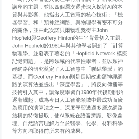
講座的主題，並以四個層次逐步深入探討AI的本
質與其影響。他指出人工智慧的核心技術：「機
器學習」和「類神經網路」與物理學有密不可分
的關係，並由此次諾貝爾物理獎得主John
Hopfield與Geoffery Hinton的生平背景切入主題。
John Hopfield於1981年與其他學者開創了「計算
物理學」並發表了著名的「Hopfield Network 模擬
記憶問題」，是跨領域的代表性學者，並以類神
經網路的研究奠定了人工智慧中「聯結學派」的
基礎。而Geoffery Hinton則是長期改進類神經網
路的演算法並提出「深度學習」，將反向傳播等
技術引入其中，讓深度學習自1980年代後期開始
逐漸崛起，成為今日人工智能領域中最成功而廣
為應用的演算法之一。深度學習透過多層次網路
結構的特徵提取，使AI系統在語音辨識、影像處
理、自然語言理解乃至於醫學、化學、材料科學
等方向均取得前所未有的成果。