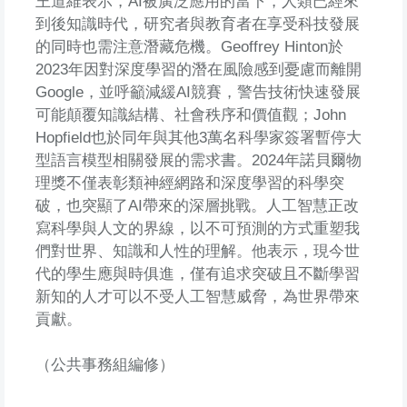
王道維表示，AI被廣泛應用的當下，人類已經來
到後知識時代，研究者與教育者在享受科技發展
的同時也需注意潛藏危機。Geoffrey Hinton於
2023年因對深度學習的潛在風險感到憂慮而離開
Google，並呼籲減緩AI競賽，警告技術快速發展
可能顛覆知識結構、社會秩序和價值觀；John
Hopfield也於同年與其他3萬名科學家簽署暫停大
型語言模型相關發展的需求書。2024年諾貝爾物
理獎不僅表彰類神經網路和深度學習的科學突
破，也突顯了AI帶來的深層挑戰。人工智慧正改
寫科學與人文的界線，以不可預測的方式重塑我
們對世界、知識和人性的理解。他表示，現今世
代的學生應與時俱進，僅有追求突破且不斷學習
新知的人才可以不受人工智慧威脅，為世界帶來
貢獻。
（公共事務組編修）