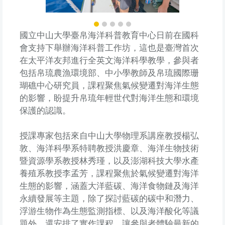
國立中山大學臺帛海洋科普教育中心日前在國科
會支持下舉辦海洋科普工作坊，這也是臺灣首次
在太平洋友邦進行全英文海洋科學教學，參與者
包括帛琉農漁環境部、中小學教師及帛琉國際珊
瑚礁中心研究員，課程聚焦氣候變遷對海洋生態
的影響，盼提升帛琉年輕世代對海洋生態和環境
保護的認識。
授課專家包括來自中山大學物理系講座教授楊弘
敦、海洋科學系特聘教授洪慶章、海洋生物技術
暨資源學系教授林秀瑾，以及澎湖科技大學水產
養殖系教授李孟芳，課程聚焦於氣候變遷對海洋
生態的影響，涵蓋大洋藍碳、海洋食物鏈及海洋
永續發展等主題，除了探討藍碳的碳中和潛力、
浮游生物作為生態監測指標、以及海洋酸化等議
題外，還安排了實作課程，讓參與者體驗最新的