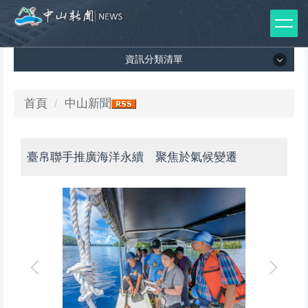
跳
到
主
資訊分類清單
要
內
容
資訊分類清單
首頁
中山新聞
區
所有新聞列表
臺帛聯手推廣海洋永續 聚焦於氣候變遷
媒體報導
影音專區
出版品
師生榮譽