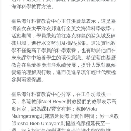
海洋科學教育方法。
臺帛海洋科普教育中心主任洪慶章表示，這是臺
灣首次在太平洋友邦進行全英文海洋科學教學，
活動期間，學員乘船前往洛克群島的鯊魚城及硨
磲貝城，進行水文監測及樣品採集。這次實地教
學不僅提高了學員的科學素養，也有助於他們在
未來課堂中培養學生的環保意識。希望藉由基層
教育在帛琉推廣海洋永續發展，提升大眾對氣候
變遷的理解與行動，進而促進帛琉年輕世代積極
參與環境保護。
臺帛海洋科普教育中心分享，在工作坊最後一
天，帛琉教師Noel Reyes對教授們的教學表示高
度肯定，認為課程豐富有趣；教師Viola
Nairngetrang則建議延長海上實作時間；另一名教
師Iesha Bieb Umayam則提議將課程延長至一
週，深入探討氣候變遷對帛琉海洋生態的影響。