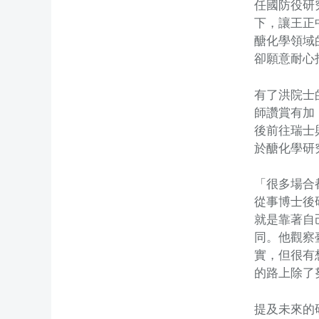
任國防役研
下，讓王正
醣化學領域
卻願意耐心
有了洪院士
師讚賞有加
後前往瑞士
於醣化學研
「很多場合
從事博士後
就是靠著自
同。他觀察
實，但很有
的路上除了
提及未來的