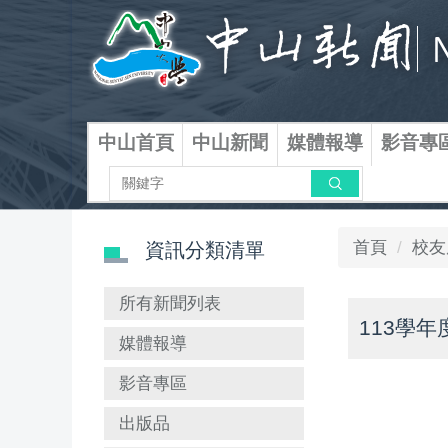
跳
到
主
要
內
容
中山首頁
中山新聞
媒體報導
影音專
區
搜尋
首頁
校友
資訊分類清單
所有新聞列表
113學
媒體報導
影音專區
出版品