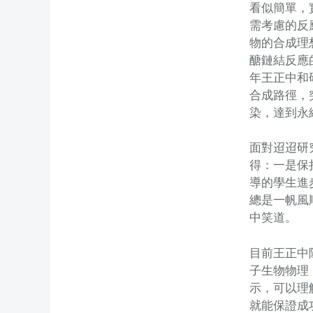
看似簡單，
需考慮的反
物的合成理
醣鏈結反應
年王正中和研
合成路徑，
染，達到永
面對迢迢研
得：一是保
導的學生進
總是一帆風
中笑道。
目前王正中除了
子生物物理
示，可以理
就能保證成