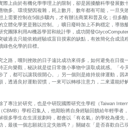
實際上由於有機化學學理上的限制，卻是困擾醣科學發展數
應物多、環境變因複雜，耗上數月、數年都有可能，一旦失
想上需要控制在5個步驟內，才有辦法商業和普及化；但多醣的
的立體化學更是難以控制。」曠日廢時加上不夠穩定，導致
究團隊利用AI機器學習和統計學，成功開發GlycoCompu
突破過去只能依賴經驗或盲目摸索的缺點，有效簡化合成流
續綠色化學的目標。
究之路，嚐到挫敗的日子遠比成功來得多，如何避免在日復
持正向樂觀，秘訣就是從日常微小事物中汲取成就感。「今
步了，都可以讓我很開心。」另一個則是維持規律運動，因
順，透過良好運動習慣，一來可以轉移注意力，二來還能紓
專注於研究，也是中研院國際研究生學程（Taiwan Internation
（CBMB）學程召集人，他期盼將自身經驗回饋給年輕學者
解很多學生在生涯規劃時，都會以「有名氣」的學校為優先
功，最後一個志願就注定失敗嗎？」關鍵在「是否喜歡自己