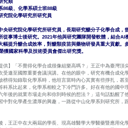
研究類
系86級、化學系碩士班88級
研究院化學研究所研究員
中央研究院化學研究所研究員，長期研究醣分子化學合成，
所從事博士後研究。2021年他與研究團隊開發軟體，結合A
大幅提升醣合成效率，對醣類疫苗與藥物研發具重大貢獻。
4年榮獲國家科學及技術委員會傑出研究獎。
提供】「不覺得化學合成很像組樂高嗎？」王正中為臺灣頂尖
次受邀至國際重要會議演講。在他的眼中，研究有機合成化
放榜得知錄取化學系時，他坦言當時內心其實有些掙扎，甚
等科系比起來，化學系相較之下冷門許多。好在有他的國中
六年後的就業市場走向和你到時候的想法？」這句話點醒了
習中對化學產生濃厚的興趣，一路從中山化學系到研究所，
後，王正中在大兩屆的學長、現高雄醫學大學醫藥暨應用化