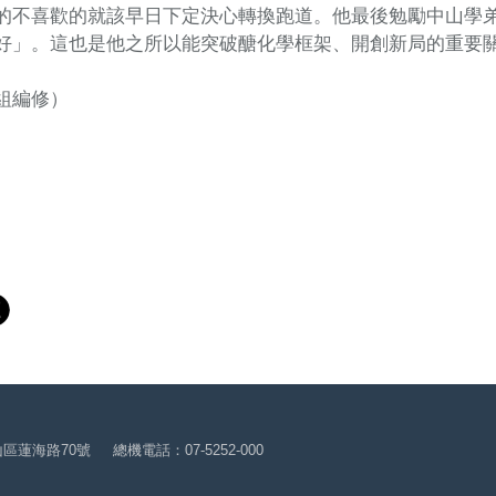
的不喜歡的就該早日下定決心轉換跑道。他最後勉勵中山學
好」。這也是他之所以能突破醣化學框架、開創新局的重要
組編修）
山區蓮海路70號
總機電話：07-5252-000