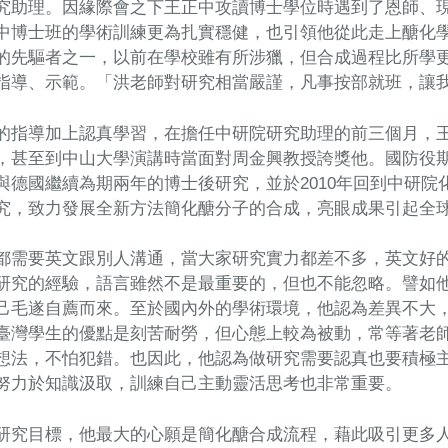
究助理。因緣際會之下王正中攻讀博士學位時遇到了恩師、
中博士班的學術訓練更為扎實穩健，也引領他從此走上醣化
的先驅者之一，以前在學校雖有所涉獵，但合成過程比所學
指導、示範。「洪老師對研究相當嚴謹，凡事按部就班，讓
的指導加上認真學習，在擔任中研院研究助理的前三個月，
，甚至到中山大學演講時當面對周金興教授誇獎他。國防役
與德國繼續為期兩年的博士後研究，並於2010年回到中研
究，致力發展全新方法簡化醣分子的合成，亮眼成果引起全
都需要英文跟別人溝通，當大家研究實力都差不多，英文好
研究的經驗，語言雖然不是最重要的，但也不能忽略。譬如
己毛遂自薦而來。至於國內外的學術環境，他認為差異不大
臺灣學生的優點是刻苦耐勞，但心態上較為被動，常等著老
想法，不怕犯錯。也因此，他認為做研究需要認真也要積極
努力於知識汲取，訓練自己主動靈活思考也非常重要。
研究目標，他最大的心願是簡化醣合成流程，藉此吸引更多