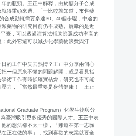
十年的瓶頸。王正中解釋，由於醣分子合成
敗就得重頭來過。「一比較就知道，市售藥
合成動輒需要多達30、40個步驟，中途的
醣類藥物的研究目前仍不成熟。慶幸的是近
ter平臺，可以透過演算法輔助篩選成功率高的
程；此外它還可以減少化學藥物浪費與汙
一日的工作中失去熱情？王正中分享兩個心
天把一個原來不懂的問題解開，或是看見指
為學術工作有時候確實枯燥，研究也不可能
解壓力，「當然最重要是身體健康！」王正
al Graduate Program）化學生物與分
，為臺灣吸引更多優秀的國際人才。王正中表
，他的想法卻不太一樣，「難道在第一志願
現在正在做的事」，找到喜歡的志業就要全