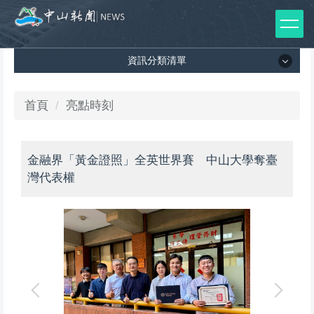
跳
到
主
資訊分類清單
要
內
容
資訊分類清單
首頁
亮點時刻
區
所有新聞列表
金融界「黃金證照」全英世界賽 中山大學奪臺
媒體報導
灣代表權
影音專區
出版品
師生榮譽