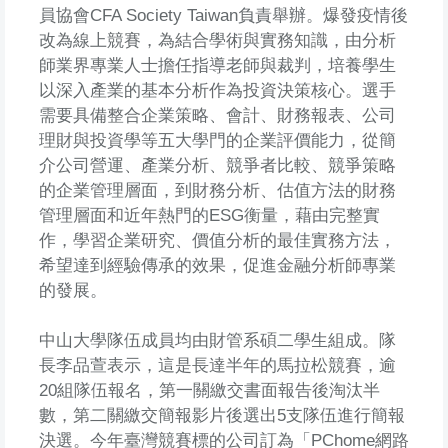
員協會CFA Society Taiwan負責舉辦。爆發疫情後
改為線上競賽，為結合學術與實務知識，由分析
師業界專業人士擔任指導老師與裁判，培養學生
以深入產業的基本分析作為投資決策核心。選手
需要具備整合企業策略、會計、財務報表、公司
理財與投資學等五大學門的企業評價能力，從簡
介公司營運、產業分析、競爭者比較、競爭策略
的企業管理層面，到財務分析、估值方法的財務
管理層面和近年熱門的ESG衡量，藉由完整實
作，學習企業研究、價值分析的最佳實務方法，
希望達到經驗傳承的效果，促進金融分析師專業
的發展。
中山大學隊伍成員均由財管系碩二學生組成。隊
長李品萱表示，這是長達半年的馬拉松競賽，逾
20組隊伍報名，第一關繳交書面報告後淘汰半
數，第二關繳交簡報影片後選出5支隊伍進行簡報
決選。今年臺灣競賽標的公司訂為「PChome網路