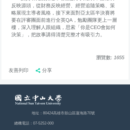
反映源頭，從財務反映經營、經營追隨策略、策
略展現主導者風格，接下來面對亞太區半決賽將
要在評審團面前進行全英QA，勉勵團隊更上一層
樓，深入理解人跟組織，思索「你是CEO會如何
決策」，把故事講得清楚完整才有吸引力。
瀏覽數:
1655
友善列印
分享
地址：80424高雄市鼓山區蓮海路70號
總機電話：07-5252-000