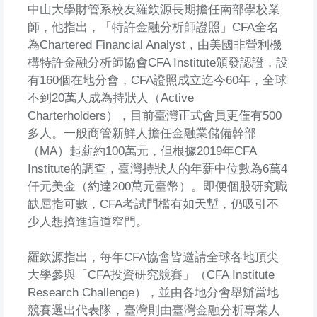
中山大學財管系校友羅欽源長期擔任南部學校業
師，他指出，「特許金融分析師證照」CFA全名
為Chartered Financial Analyst，由美國非營利機
構特許金融分析師協會CFA Institute頒發認證，設
有160個在地分會，CFA證照成立迄今60年，全球
不到20萬人成為持狀人（Active
Charterholders），目前臺灣正式會員更僅有500
多人。一般商管新鮮人擔任金融業儲備幹部
（MA）起薪約100萬元，但根據2019年CFA
Institute的調查，臺灣持狀人的年薪中位數為6萬4
仟元美金（約達200萬元臺幣）。即便個股研究職
缺屈指可數，CFA考試門檻有如天塹，仍吸引不
少人想擠進這道窄門。
羅欽源指出，每年CFA協會皆邀請全球各地頂尖
大學參與「CFA投資研究競賽」（CFA Institute
Research Challenge），並由各地分會舉辦當地
競賽選出代表隊，臺灣則由臺灣金融分析專業人