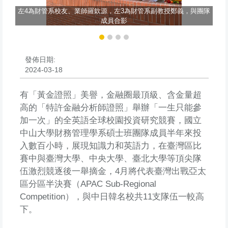
左4為財管系校友、業師羅欽源，左3為財管系副教授鄭義，與團隊
成員合影
發佈日期:
2024-03-18
有「黃金證照」美譽，金融圈最頂級、含金量超
高的「特許金融分析師證照」舉辦「一生只能參
加一次」的全英語全球校園投資研究競賽，國立
中山大學財務管理學系碩士班團隊成員半年來投
入數百小時，展現知識力和英語力，在臺灣區比
賽中與臺灣大學、中央大學、臺北大學等頂尖隊
伍激烈競逐後一舉摘金，4月將代表臺灣出戰亞太
區分區半決賽（APAC Sub-Regional
Competition），與中日韓名校共11支隊伍一較高
下。