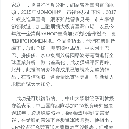
家庭」，隊員許筌胤分析，網家曾為臺灣電商龍
頭，2015年MOMO掛牌上市後逐步走下坡，2017
年蝦皮進軍臺灣，網家雖然營收見長，市占率卻
節節敗退，加上酷朋擴大投資臺灣市場，以及今
年統一企業與YAHOO臺灣加深彼此合作機會，更
加劇PCHOME困境。李品萱指出，他們在業師指
導下，放眼全球，與美國亞馬遜、中國阿里巴
巴、拼多多、京東集團與韓國酷澎等電商進行全
球產業分析，做出差異化，成功獲得評審青睞。
此外，此投資研究競賽成果已被視為完整的作
品，在投信領域，含金量比實習更高，對新鮮人
求職面試大大加分。
「成功是可以複製的」，中山大學財管系副教授
鄭義表示，中山團隊組隊參加CFA投資研究競賽
逾10年，透過經驗傳承，從組織默契到文書簡
報，在業師的帶領下逐步進軍國際賽。他指出，
CFA投資研究競賽通常著重數字與報表，但報表