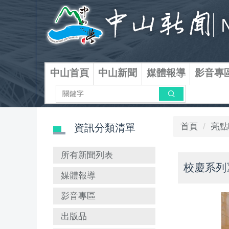
跳
到
主
要
內
容
中山首頁
中山新聞
媒體報導
影音專
區
搜尋
首頁
亮點
資訊分類清單
所有新聞列表
校慶系列
媒體報導
影音專區
出版品