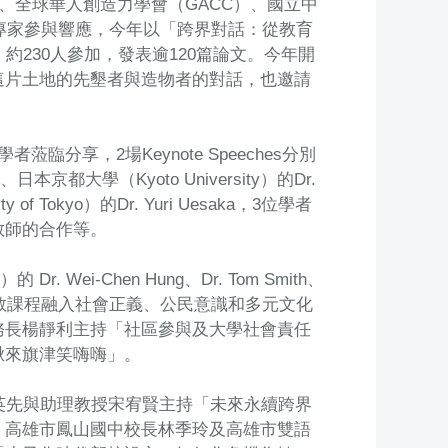
、全球華人創造力學會（GACC）、國立中
者專家參與響應，今年以「跨界對話：從教育
230人參加，發表逾120篇論文。今年開
這片土地的先墾者與造物者的對話，也邀請
享，2場Keynote Speeches分別
or、日本京都大學（Kyoto University）的Dr.
y of Tokyo）的Dr. Yuri Uesaka，3位學者
教師的合作等。
Dr. Wei-Chen Hung、Dr. Tom Smith、
「臺灣十二年國教課程融入社會正義、公民意識和多元文化
務長楊靜利主持「社區參與及大學社會責任
揪來旗津笑嗨嗨」。
英先與助理教授宋宥賢主持「未來永續跨界
、高雄市鳳山國中校長林季玲及高雄市雙語