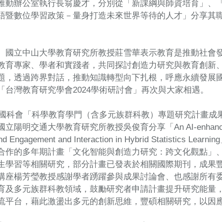
推動辦公室執行長翁慶才，分別從「新課綱與師資培育」、
語暨數位學習政策－量身打造未來世界等待的人才」分享其
、國立中山大學教育研究所教授莊雪華表示教育是推動社會
教育專家、學者和實踐者，共同探討創造力研究與教育創新
題，透過跨界對話，推動知識轉型向下扎根，呼應永續發展
「台灣教育研究學會2024學術研討會」再次與大家相遇。
23國科會「科學教育學門（含多元族群科教）專題研究計畫
明交通大學教育研究所教授吳俊育分享「An AI-enhanced Multimod
tand Engagement and Interaction in Hybrid Statis
合作的多年期計畫「文化智能與創造力研究：跨文化觀點」
生學習等相關研究，部分計畫已發表於相關國際期刊，成果
講座楊芳瑩教授感謝學者踴躍參與成果討論會、也感謝所有
育及多元族群科教領域，鼓勵研究者申請計畫提升研究能量
流平台，藉此激盪出多元的創新思維，豐碩相關研究，以因