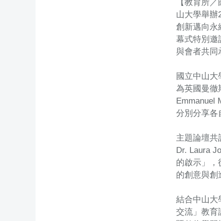
【教育所／
山大學舉辦
創新邁向永
幕式特別邀
與會者共同
國立中山大學
為英國曼徹斯特大
Emmanuel 
分別分享各
主題論壇共計三場
Dr. Lau
的啟示」，
的創意與創
結合中山大
交流」教育