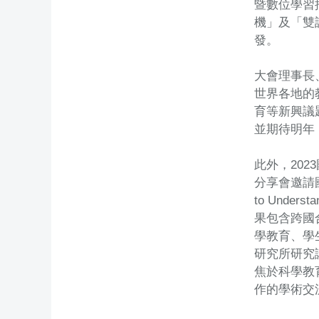
暨數位學習
機」及「雙
發。
大會理事長
世界各地的
育等新興議
並期待明年
此外，20
分享會邀請國立陽
to Unders
果包含跨國
學教育、學
研究所研究
焦於科學教
作的學術交