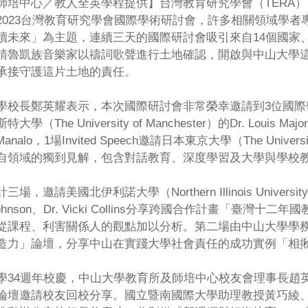
師培中心／教人全英學程提供】台灣教育研究學會（TERA）
2023台灣教育研究學會國際學術研討會，許多相關領域學
續未來」為主題，連續三天的國際研討會吸引來自14個國家、約
請魯凱族音樂家以禱詞歌聲進行土地確認，開啟與中山大學
承接守護這片土地的責任。
校長鄭英耀表示，本次國際研討會非常榮幸邀請到3位國際學者蒞臨分
學（The University of Manchester）的Dr. Louis Maj
Manalo，1場Invited Speech邀請日本東京大學（The Universit
自領域的獨到見解，包含對話教育、深度學習及大學與學校
，邀請美國北伊利諾大學（Northern Illinois University）的 
ra Johnson、Dr. Vicki Collins分享跨國合作計畫
從課程、利害關係人的觀點加以分析。第二場由中山大學學
造力」論壇，分享中山在實踐大學社會責任的成功實例「相
學34週年校慶，中山大學教育所及師培中心校友會理事長趙
論壇邀請校友回校分享。國立暨南國際大學助理教授黃巧綾